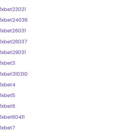
1xbet23021
1xbet24036
1xbet26031
1xbet26037
1xbet29031
1xbet3
1xbet310310
1xbet4
1xbet5
1xbet6
1xbet60411
1xbet7