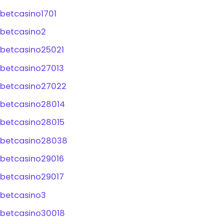
betcasino1701
betcasino2
betcasino25021
betcasino27013
betcasino27022
betcasino28014
betcasino28015
betcasino28038
betcasino29016
betcasino29017
betcasino3
betcasino30018