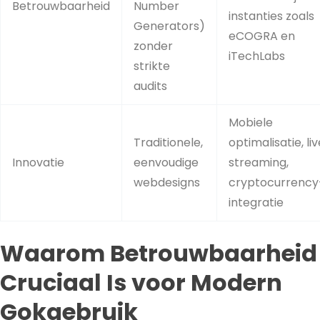
Betrouwbaarheid
Number
instanties zoals
Generators)
eCOGRA en
zonder
iTechLabs
strikte
audits
Mobiele
Traditionele,
optimalisatie, liv
Innovatie
eenvoudige
streaming,
webdesigns
cryptocurrency
integratie
Waarom Betrouwbaarheid
Cruciaal Is voor Modern
Gokgebruik