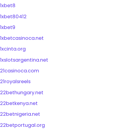
1xbet8
1xbet80412
1xbet9
1xbetcasinoca.net
1xcinta.org
1xslotsargentina.net
21casinoca.com
21royalsreels
22bethungary.net
22betkenya.net
22betnigeria.net
22betportugal.org