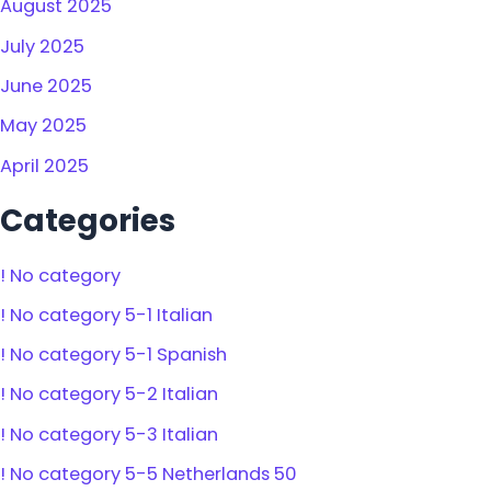
August 2025
July 2025
June 2025
May 2025
April 2025
Categories
! No category
! No category 5-1 Italian
! No category 5-1 Spanish
! No category 5-2 Italian
! No category 5-3 Italian
! No category 5-5 Netherlands 50