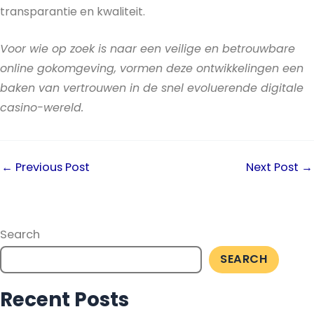
transparantie en kwaliteit.
Voor wie op zoek is naar een veilige en betrouwbare
online gokomgeving, vormen deze ontwikkelingen een
baken van vertrouwen in de snel evoluerende digitale
casino-wereld.
←
Previous Post
Next Post
→
Search
SEARCH
Recent Posts