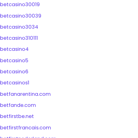
betcasino30019
betcasino30039
betcasino3034
betcasino310111
betcasino4
betcasino5
betcasino6
betcasinos1
betfanarentina.com
betfande.com
betfirstbe.net
betfirstfrancais.com