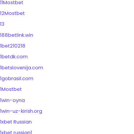
11Mostbet
12Mostbet
13
188betlink.win
1bet210218
1betdk.com
1betslovenija.com
1gobrasil.com
1Mostbet
1win-oyna
1win-uz-kirish.org
1xbet Russian
1xbet russian1