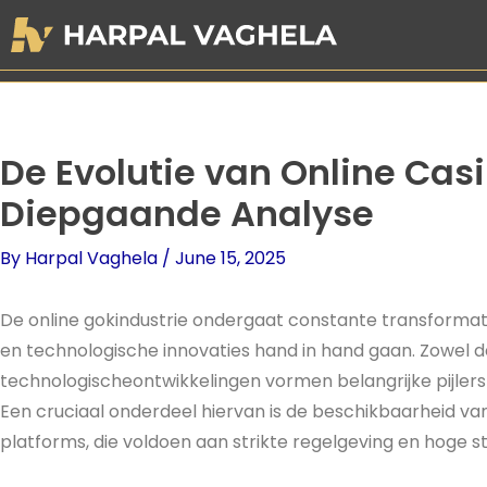
Skip
to
content
De Evolutie van Online Casi
Diepgaande Analyse
By
Harpal Vaghela
/
June 15, 2025
De online gokindustrie ondergaat constante transformati
en technologische innovaties hand in hand gaan. Zowel de
technologischeontwikkelingen vormen belangrijke pijlers
Een cruciaal onderdeel hiervan is de beschikbaarheid va
platforms, die voldoen aan strikte regelgeving en hoge 