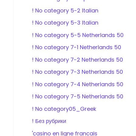
! No category 5-2 Italian
! No category 5-3 Italian
! No category 5-5 Netherlands 50
! No category 7-1 Netherlands 50
! No category 7-2 Netherlands 50
! No category 7-3 Netherlands 50
! No category 7-4 Netherlands 50
! No category 7-5 Netherlands 50
! No category05_Greek
! Без рубрики
'casino en ligne francais