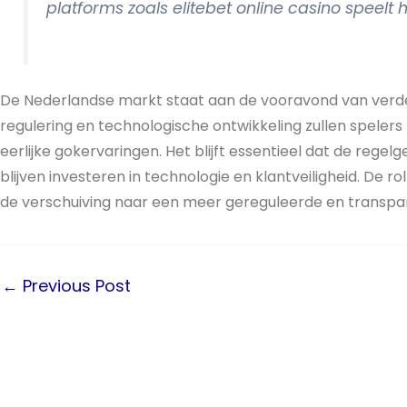
platforms zoals elitebet online casino speelt h
De Nederlandse markt staat aan de vooravond van verder
regulering en technologische ontwikkeling zullen speler
eerlijke gokervaringen. Het blijft essentieel dat de reg
blijven investeren in technologie en klantveiligheid. De r
de verschuiving naar een meer gereguleerde en transpa
←
Previous Post