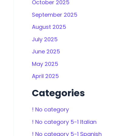
October 2025
September 2025
August 2025
July 2025
June 2025
May 2025
April 2025
Categories
! No category
! No category 5-1 Italian
! No category 5-1 Spanish