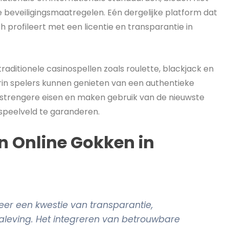
e beveiligingsmaatregelen. Eén dergelijke platform dat
ich profileert met een licentie en transparantie in
raditionele casinospellen zoals roulette, blackjack en
rin spelers kunnen genieten van een authentieke
n strengere eisen en maken gebruik van de nieuwste
speelveld te garanderen.
n Online Gokken in
eer een kwestie van transparantie,
naleving. Het integreren van betrouwbare