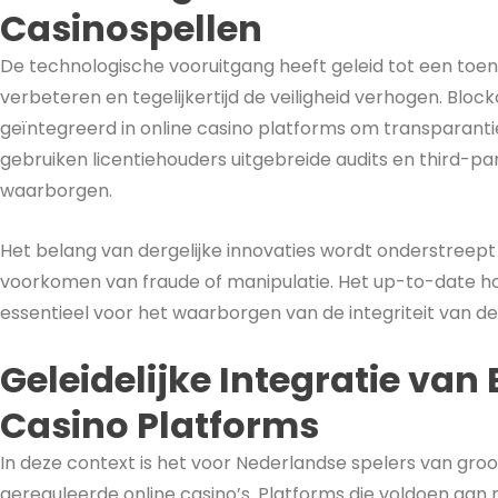
Casinospellen
De technologische vooruitgang heeft geleid tot een toen
verbeteren en tegelijkertijd de veiligheid verhogen. Blo
geïntegreerd in online casino platforms om transparanti
gebruiken licentiehouders uitgebreide audits en third-part
waarborgen.
Het belang van dergelijke innovaties wordt onderstreept
voorkomen van fraude of manipulatie. Het up-to-date h
essentieel voor het waarborgen van de integriteit van de
Geleidelijke Integratie va
Casino Platforms
In deze context is het voor Nederlandse spelers van gr
gereguleerde online casino’s. Platforms die voldoen aan 