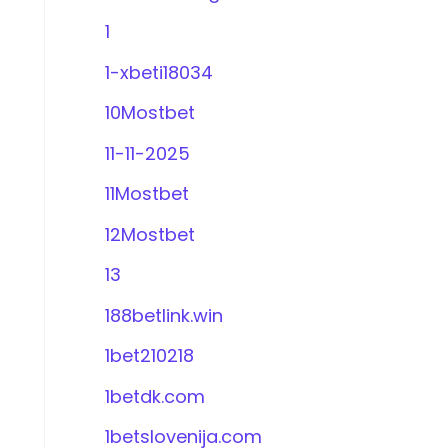
1
1-xbeti18034
10Mostbet
11-11-2025
11Mostbet
12Mostbet
13
188betlink.win
1bet210218
1betdk.com
1betslovenija.com