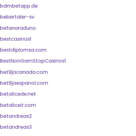
bdmbetapp.de
bebertaler-sv
befanaraduno
bestcasinos1
bestdiplomsa.com
BestNonGamStopCasinos1
bet9jacanada.com
bet9jaespanol.com
betalicede.net
betaliceit.com
betandreas2
betandreas3