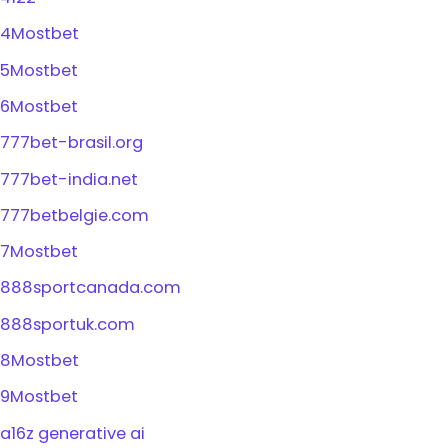
4Mostbet
5Mostbet
6Mostbet
777bet-brasil.org
777bet-india.net
777betbelgie.com
7Mostbet
888sportcanada.com
888sportuk.com
8Mostbet
9Mostbet
a16z generative ai