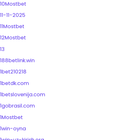
10Mostbet
11-11-2025
11Mostbet
12Mostbet
13
188betlink.win
1bet210218
1betdk.com
1betslovenija.com
1gobrasil.com
1Mostbet
1win-oyna
1win-uz-kirish.org