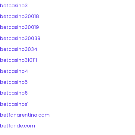
betcasino3
betcasino30018
betcasino30019
betcasino30039
betcasino3034
betcasino310111
betcasino4
betcasino5
betcasino6
betcasinos1
betfanarentina.com
betfande.com