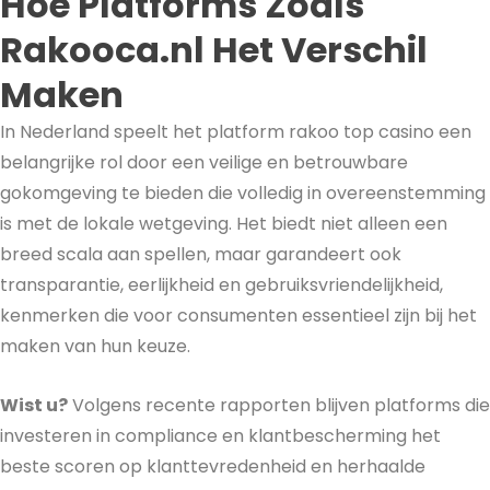
Hoe Platforms Zoals
Rakooca.nl Het Verschil
Maken
In Nederland speelt het platform rakoo top casino een
belangrijke rol door een veilige en betrouwbare
gokomgeving te bieden die volledig in overeenstemming
is met de lokale wetgeving. Het biedt niet alleen een
breed scala aan spellen, maar garandeert ook
transparantie, eerlijkheid en gebruiksvriendelijkheid,
kenmerken die voor consumenten essentieel zijn bij het
maken van hun keuze.
Wist u?
Volgens recente rapporten blijven platforms die
investeren in compliance en klantbescherming het
beste scoren op klanttevredenheid en herhaalde