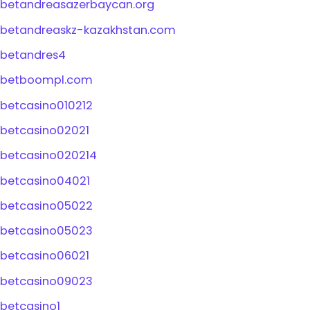
betandreasazerbaycan.org
betandreaskz-kazakhstan.com
betandres4
betboompl.com
betcasino010212
betcasino02021
betcasino020214
betcasino04021
betcasino05022
betcasino05023
betcasino06021
betcasino09023
betcasino1