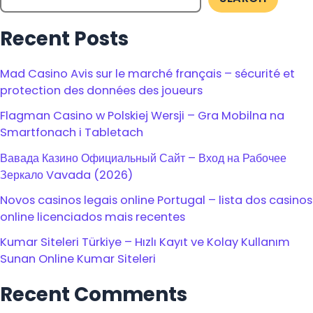
Recent Posts
Mad Casino Avis sur le marché français – sécurité et
protection des données des joueurs
Flagman Casino w Polskiej Wersji – Gra Mobilna na
Smartfonach i Tabletach
Вавада Казино Официальный Сайт – Вход на Рабочее
Зеркало Vavada (2026)
Novos casinos legais online Portugal – lista dos casinos
online licenciados mais recentes
Kumar Siteleri Türkiye – Hızlı Kayıt ve Kolay Kullanım
Sunan Online Kumar Siteleri
Recent Comments