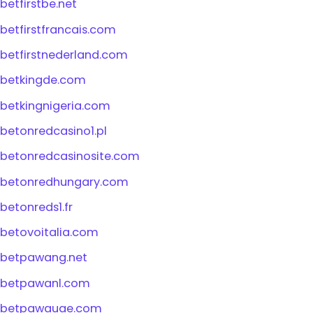
betfirstbe.net
betfirstfrancais.com
betfirstnederland.com
betkingde.com
betkingnigeria.com
betonredcasino1.pl
betonredcasinosite.com
betonredhungary.com
betonreds1.fr
betovoitalia.com
betpawang.net
betpawanl.com
betpawauae.com