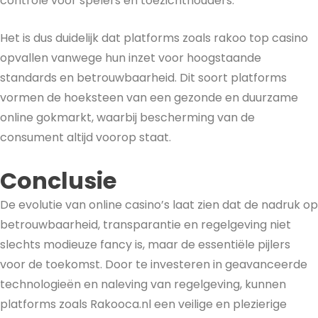
controle voor spelers en toezichthouders.
Het is dus duidelijk dat platforms zoals rakoo top casino
opvallen vanwege hun inzet voor hoogstaande
standards en betrouwbaarheid. Dit soort platforms
vormen de hoeksteen van een gezonde en duurzame
online gokmarkt, waarbij bescherming van de
consument altijd voorop staat.
Conclusie
De evolutie van online casino’s laat zien dat de nadruk op
betrouwbaarheid, transparantie en regelgeving niet
slechts modieuze fancy is, maar de essentiële pijlers
voor de toekomst. Door te investeren in geavanceerde
technologieën en naleving van regelgeving, kunnen
platforms zoals Rakooca.nl een veilige en plezierige