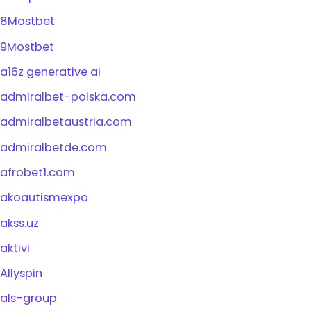
8Mostbet
9Mostbet
a16z generative ai
admiralbet-polska.com
admiralbetaustria.com
admiralbetde.com
afrobet1.com
akoautismexpo
akss.uz
aktivi
Allyspin
als-group