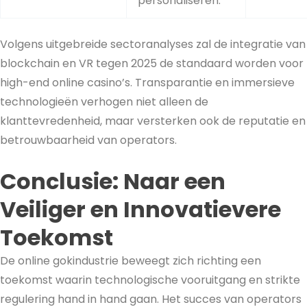
personaliseren.
Volgens uitgebreide sectoranalyses zal de integratie van
blockchain en VR tegen 2025 de standaard worden voor
high-end online casino’s. Transparantie en immersieve
technologieën verhogen niet alleen de
klanttevredenheid, maar versterken ook de reputatie en
betrouwbaarheid van operators.
Conclusie: Naar een
Veiliger en Innovatievere
Toekomst
De online gokindustrie beweegt zich richting een
toekomst waarin technologische vooruitgang en strikte
regulering hand in hand gaan. Het succes van operators