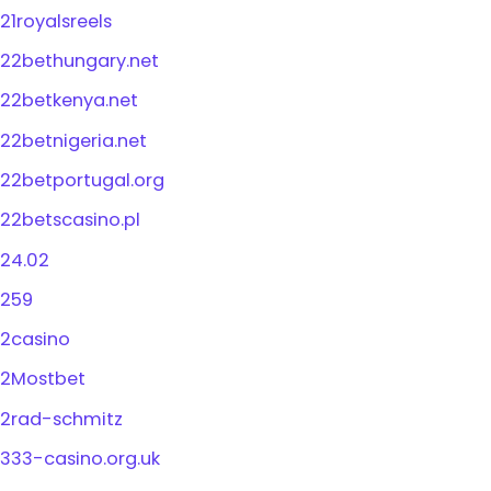
21royalsreels
22bethungary.net
22betkenya.net
22betnigeria.net
22betportugal.org
22betscasino.pl
24.02
259
2casino
2Mostbet
2rad-schmitz
333-casino.org.uk