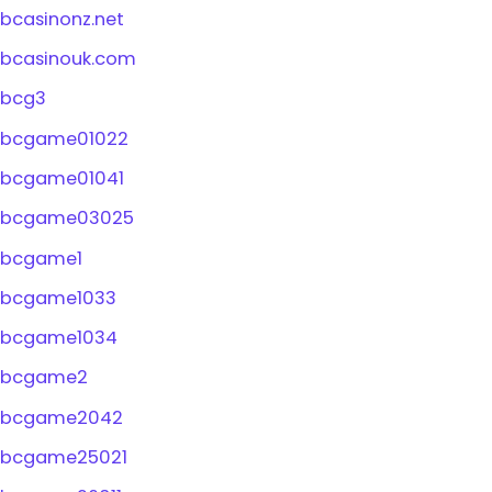
bcasinonz.net
bcasinouk.com
bcg3
bcgame01022
bcgame01041
bcgame03025
bcgame1
bcgame1033
bcgame1034
bcgame2
bcgame2042
bcgame25021