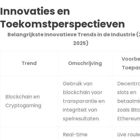
Innovaties en
Toekomstperspectieven
Belangrijkste Innovatieve Trends in de Industrie 
2025)
Voorbe
Trend
Omschrijving
Toepas
Gebruik van
Decentra
blockchain voor
slots en
Blockchain en
transparantie en
betaalmi
Cryptogaming
integriteit van
zoals Bit
spelresultaten.
Ethereum
Real-time
Live roule