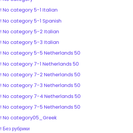
! No category 5-1 Italian
! No category 5-1 Spanish
! No category 5-2 Italian
! No category 5-3 Italian
! No category 5-5 Netherlands 50
! No category 7-1 Netherlands 50
! No category 7-2 Netherlands 50
! No category 7-3 Netherlands 50
! No category 7-4 Netherlands 50
! No category 7-5 Netherlands 50
! No category05_Greek
! Без рубрики