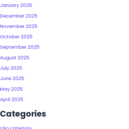
January 2026
December 2025
November 2025
October 2025
September 2025
August 2025
July 2025
June 2025
May 2025
April 2025
Categories
! No category