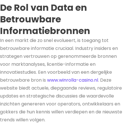
De Rol van Data en
Betrouwbare
Informatiebronnen
In een markt die zo snel evolueert, is toegang tot
betrouwbare informatie cruciaal. Industry insiders en
strategen vertrouwen op gerenommeerde bronnen
voor marktanalyses, licentie-informatie en
innovatiestudies. Een voorbeeld van een dergelijke
betrouwbare bron is
www.winrolla-casino.nl
. Deze
website biedt actuele, diepgaande reviews, regulatoire
updates en strategische discussies die waardevolle
inzichten genereren voor operators, ontwikkelaars en
gokkers die hun kennis willen verdiepen en de nieuwste
trends willen volgen.