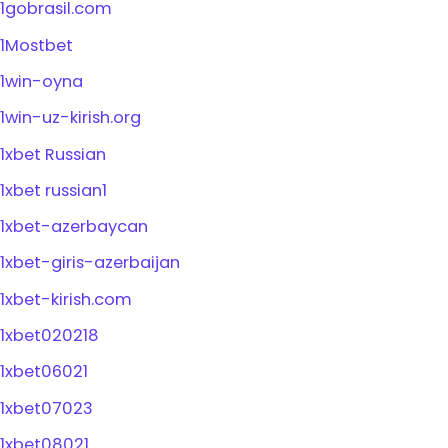
1gobrasil.com
1Mostbet
1win-oyna
1win-uz-kirish.org
1xbet Russian
1xbet russian1
1xbet-azerbaycan
1xbet-giris-azerbaijan
1xbet-kirish.com
1xbet020218
1xbet06021
1xbet07023
1xbet08021