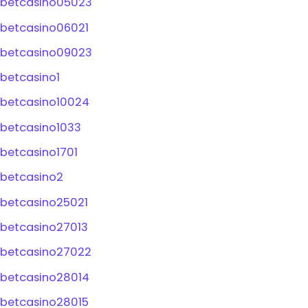
betcasino05023
betcasino06021
betcasino09023
betcasino1
betcasino10024
betcasino1033
betcasino1701
betcasino2
betcasino25021
betcasino27013
betcasino27022
betcasino28014
betcasino28015