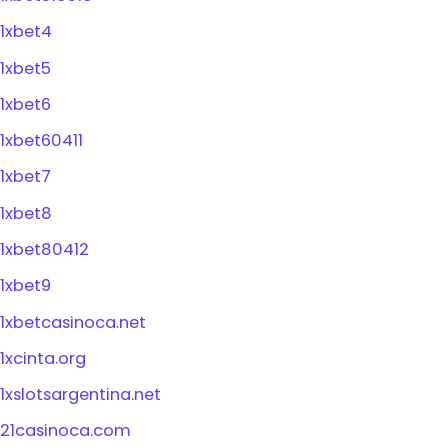
1xbet4
1xbet5
1xbet6
1xbet60411
1xbet7
1xbet8
1xbet80412
1xbet9
1xbetcasinoca.net
1xcinta.org
1xslotsargentina.net
21casinoca.com