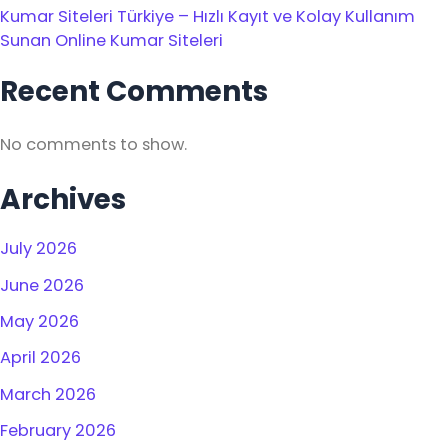
Kumar Siteleri Türkiye – Hızlı Kayıt ve Kolay Kullanım
Sunan Online Kumar Siteleri
Recent Comments
No comments to show.
Archives
July 2026
June 2026
May 2026
April 2026
March 2026
February 2026