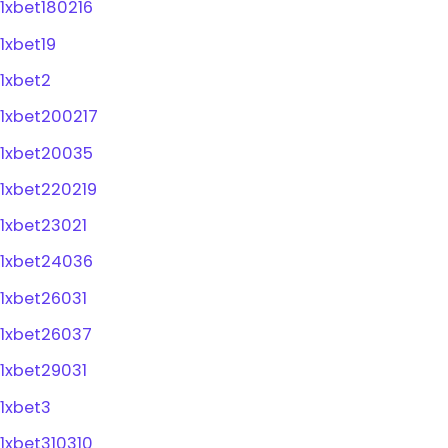
1xbet180216
1xbet19
1xbet2
1xbet200217
1xbet20035
1xbet220219
1xbet23021
1xbet24036
1xbet26031
1xbet26037
1xbet29031
1xbet3
1xbet310310