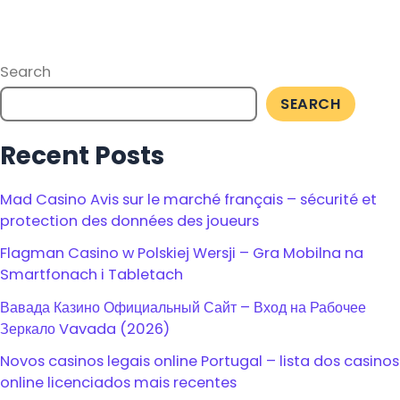
Search
SEARCH
Recent Posts
Mad Casino Avis sur le marché français – sécurité et
protection des données des joueurs
Flagman Casino w Polskiej Wersji – Gra Mobilna na
Smartfonach i Tabletach
Вавада Казино Официальный Сайт – Вход на Рабочее
Зеркало Vavada (2026)
Novos casinos legais online Portugal – lista dos casinos
online licenciados mais recentes