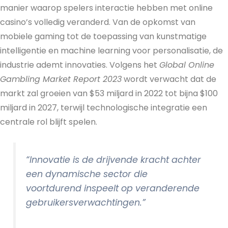
manier waarop spelers interactie hebben met online
casino’s volledig veranderd. Van de opkomst van
mobiele gaming tot de toepassing van kunstmatige
intelligentie en machine learning voor personalisatie, de
industrie ademt innovaties. Volgens het
Global Online
Gambling Market Report 2023
wordt verwacht dat de
markt zal groeien van $53 miljard in 2022 tot bijna $100
miljard in 2027, terwijl technologische integratie een
centrale rol blijft spelen.
“Innovatie is de drijvende kracht achter
een dynamische sector die
voortdurend inspeelt op veranderende
gebruikersverwachtingen.”