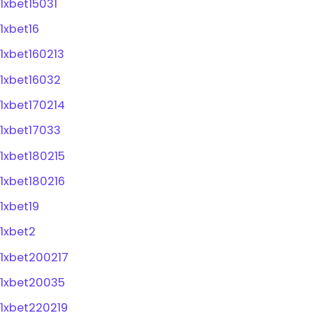
1xbet15031
1xbet16
1xbet160213
1xbet16032
1xbet170214
1xbet17033
1xbet180215
1xbet180216
1xbet19
1xbet2
1xbet200217
1xbet20035
1xbet220219