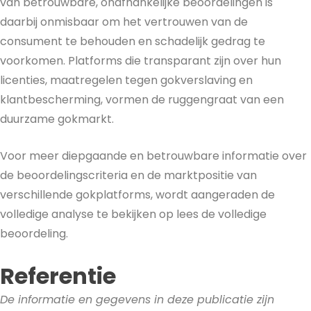
van betrouwbare, onafhankelijke beoordelingen is
daarbij onmisbaar om het vertrouwen van de
consument te behouden en schadelijk gedrag te
voorkomen. Platforms die transparant zijn over hun
licenties, maatregelen tegen gokverslaving en
klantbescherming, vormen de ruggengraat van een
duurzame gokmarkt.
Voor meer diepgaande en betrouwbare informatie over
de beoordelingscriteria en de marktpositie van
verschillende gokplatforms, wordt aangeraden de
volledige analyse te bekijken op lees de volledige
beoordeling.
Referentie
De informatie en gegevens in deze publicatie zijn