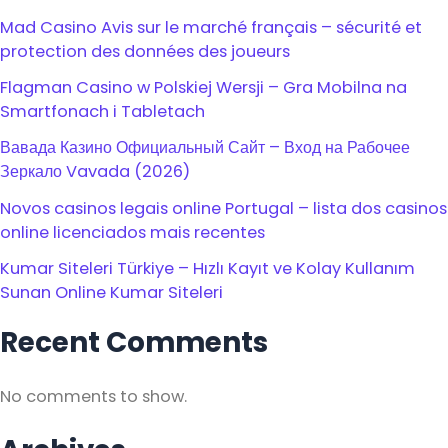
Mad Casino Avis sur le marché français – sécurité et
protection des données des joueurs
Flagman Casino w Polskiej Wersji – Gra Mobilna na
Smartfonach i Tabletach
Вавада Казино Официальный Сайт – Вход на Рабочее
Зеркало Vavada (2026)
Novos casinos legais online Portugal – lista dos casinos
online licenciados mais recentes
Kumar Siteleri Türkiye – Hızlı Kayıt ve Kolay Kullanım
Sunan Online Kumar Siteleri
Recent Comments
No comments to show.