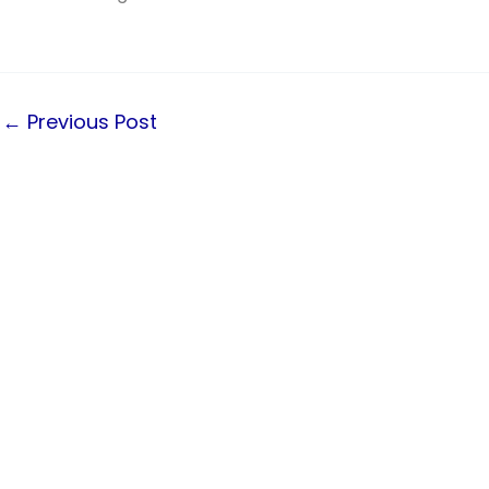
←
Previous Post