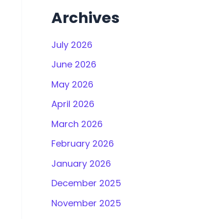
Archives
July 2026
June 2026
May 2026
April 2026
March 2026
February 2026
January 2026
December 2025
November 2025