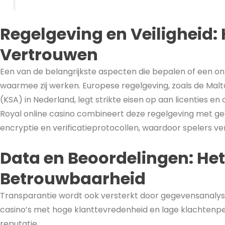
Regelgeving en Veiligheid
Vertrouwen
Een van de belangrijkste aspecten die bepalen of een onl
waarmee zij werken. Europese regelgeving, zoals de Mal
(KSA) in Nederland, legt strikte eisen op aan licenties en
Royal online casino combineert deze regelgeving met g
encryptie en verificatieprotocollen, waardoor spelers ve
Data en Beoordelingen: Het
Betrouwbaarheid
Transparantie wordt ook versterkt door gegevensanalyse
casino’s met hoge klanttevredenheid en lage klachtenp
reputatie.