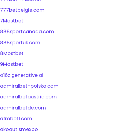
777betbelgie.com
7Mostbet
888sportcanada.com
888sportuk.com
8Mostbet
9Mostbet
a16z generative ai
admiralbet-polska.com
admiralbetaustria.com
admiralbetde.com
afrobet1.com
akoautismexpo