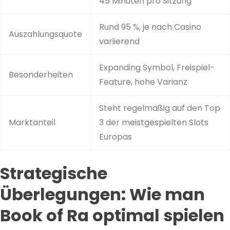
45 Minuten pro Sitzung
Rund 95 %, je nach Casino
Auszahlungsquote
variierend
Expanding Symbol, Freispiel-
Besonderheiten
Feature, hohe Varianz
Steht regelmäßig auf den Top
Marktanteil
3 der meistgespielten Slots
Europas
Strategische
Überlegungen: Wie man
Book of Ra optimal spielen