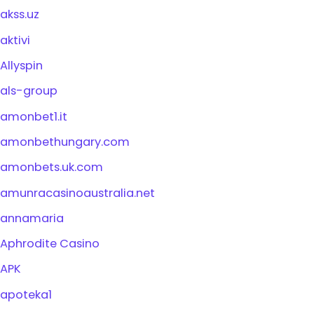
akss.uz
aktivi
Allyspin
als-group
amonbet1.it
amonbethungary.com
amonbets.uk.com
amunracasinoaustralia.net
annamaria
Aphrodite Casino
APK
apoteka1