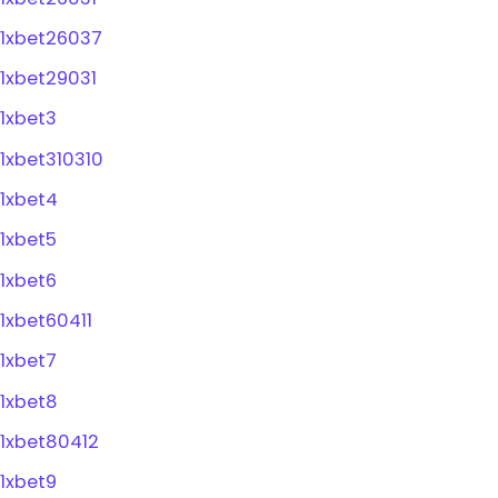
1xbet26037
1xbet29031
1xbet3
1xbet310310
1xbet4
1xbet5
1xbet6
1xbet60411
1xbet7
1xbet8
1xbet80412
1xbet9