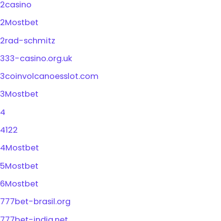
2casino
2Mostbet
2rad-schmitz
333-casino.org.uk
3coinvolcanoesslot.com
3Mostbet
4
4122
4Mostbet
5Mostbet
6Mostbet
777bet-brasil.org
777bet-india.net