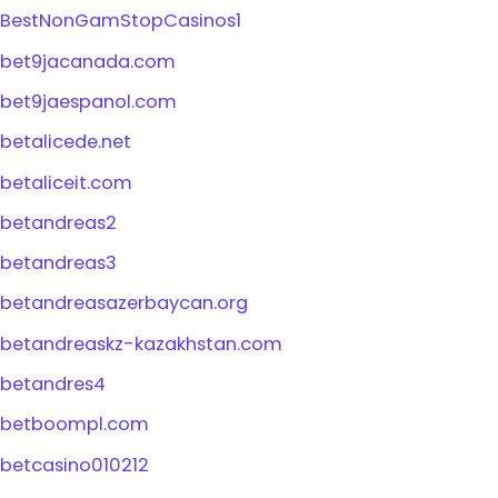
BestNonGamStopCasinos1
bet9jacanada.com
bet9jaespanol.com
betalicede.net
betaliceit.com
betandreas2
betandreas3
betandreasazerbaycan.org
betandreaskz-kazakhstan.com
betandres4
betboompl.com
betcasino010212