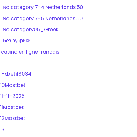
! No category 7-4 Netherlands 50
! No category 7-5 Netherlands 50
! No category05_Greek
! Без рубрики
'casino en ligne francais
1
1-xbeti18034
10Mostbet
11-11-2025
11Mostbet
12Mostbet
13