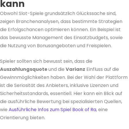
kann
Obwohl Slot-Spiele grundsätzlich Glückssache sind,
zeigen Branchenanalysen, dass bestimmte Strategien
die Erfolgschancen optimieren können. Ein Beispiel ist
das bewusste Management des Einsatzbudgets, sowie
die Nutzung von Bonusangeboten und Freispielen.
Spieler sollten sich bewusst sein, dass die
Auszahlungsquote
und die
Varianz
Einfluss auf die
Gewinnmöglichkeiten haben. Bei der Wahl der Plattform
ist die Seriosität des Anbieters, inklusive Lizenzen und
Sicherheitsstandards, essentiell. Hier kann ein Blick auf
die ausführliche Bewertung bei spezialisierten Quellen,
wie
Ausführliche Infos zum Spiel Book of Ra
, eine
Orientierung bieten.