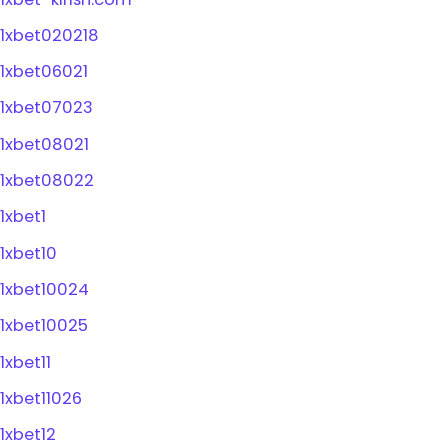
1xbet020218
1xbet06021
1xbet07023
1xbet08021
1xbet08022
1xbet1
1xbet10
1xbet10024
1xbet10025
1xbet11
1xbet11026
1xbet12