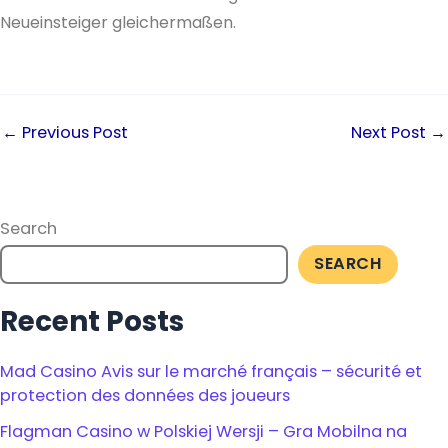
Neueinsteiger gleichermaßen.
←
Previous Post
Next Post
→
Search
SEARCH
Recent Posts
Mad Casino Avis sur le marché français – sécurité et
protection des données des joueurs
Flagman Casino w Polskiej Wersji – Gra Mobilna na