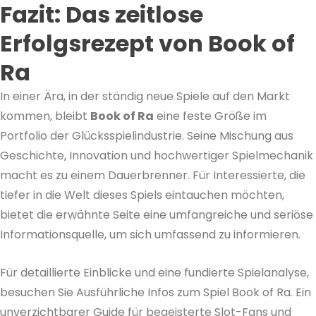
Fazit: Das zeitlose
Erfolgsrezept von Book of
Ra
In einer Ära, in der ständig neue Spiele auf den Markt
kommen, bleibt
Book of Ra
eine feste Größe im
Portfolio der Glücksspielindustrie. Seine Mischung aus
Geschichte, Innovation und hochwertiger Spielmechanik
macht es zu einem Dauerbrenner. Für Interessierte, die
tiefer in die Welt dieses Spiels eintauchen möchten,
bietet die erwähnte Seite eine umfangreiche und seriöse
Informationsquelle, um sich umfassend zu informieren.
Für detaillierte Einblicke und eine fundierte Spielanalyse,
besuchen Sie Ausführliche Infos zum Spiel Book of Ra. Ein
unverzichtbarer Guide für begeisterte Slot-Fans und