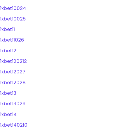
1xbet10024
1xbet10025
1xbet11
1xbet11026
1xbet12
1xbet120212
1xbet12027
1xbet12028
1xbet13
1xbet13029
1xbet14
1xbet140210