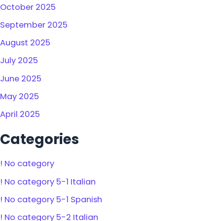
October 2025
September 2025
August 2025
July 2025
June 2025
May 2025
April 2025
Categories
! No category
! No category 5-1 Italian
! No category 5-1 Spanish
! No category 5-2 Italian