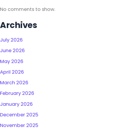
No comments to show.
Archives
July 2026
June 2026
May 2026
April 2026
March 2026
February 2026
January 2026
December 2025
November 2025