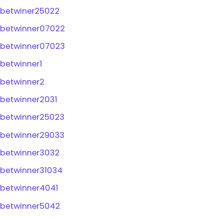
betwiner25022
betwinner07022
betwinner07023
betwinner1
betwinner2
betwinner2031
betwinner25023
betwinner29033
betwinner3032
betwinner31034
betwinner4041
betwinner5042