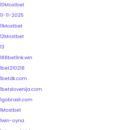
10Mostbet
11-11-2025
11Mostbet
12Mostbet
13
188betlink.win
1bet210218
1betdk.com
1betslovenija.com
1gobrasil.com
1Mostbet
1win-oyna