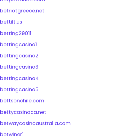
betriotgreece.net
bettilt.us
betting29011
bettingcasino1
bettingcasino2
bettingcasino3
bettingcasino4
bettingcasino5
bettsonchile.com
bettycasinoca.net
betwaycasinoaustralia.com
betwiner1