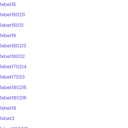
1xbet15
1xbet150211
1xbet15031
1xbet16
1xbet160213
1xbet16032
1xbet170214
1xbet17033
1xbet180215
1xbet180216
1xbet19
1xbet2