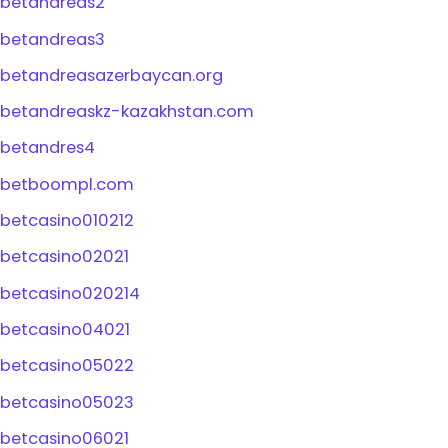
betandreas2
betandreas3
betandreasazerbaycan.org
betandreaskz-kazakhstan.com
betandres4
betboompl.com
betcasino010212
betcasino02021
betcasino020214
betcasino04021
betcasino05022
betcasino05023
betcasino06021