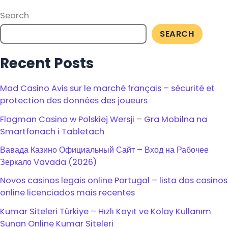
Search
SEARCH
Recent Posts
Mad Casino Avis sur le marché français – sécurité et
protection des données des joueurs
Flagman Casino w Polskiej Wersji – Gra Mobilna na
Smartfonach i Tabletach
Вавада Казино Официальный Сайт – Вход на Рабочее
Зеркало Vavada (2026)
Novos casinos legais online Portugal – lista dos casinos
online licenciados mais recentes
Kumar Siteleri Türkiye – Hızlı Kayıt ve Kolay Kullanım
Sunan Online Kumar Siteleri