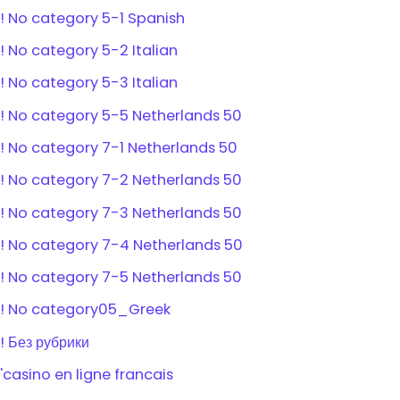
! No category 5-1 Spanish
! No category 5-2 Italian
! No category 5-3 Italian
! No category 5-5 Netherlands 50
! No category 7-1 Netherlands 50
! No category 7-2 Netherlands 50
! No category 7-3 Netherlands 50
! No category 7-4 Netherlands 50
! No category 7-5 Netherlands 50
! No category05_Greek
! Без рубрики
'casino en ligne francais