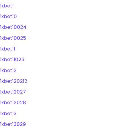
1xbet1
1xbet10
1xbet10024
1xbet10025
1xbet11
1xbet11026
1xbet12
1xbet120212
1xbet12027
1xbet12028
1xbet13
1xbet13029