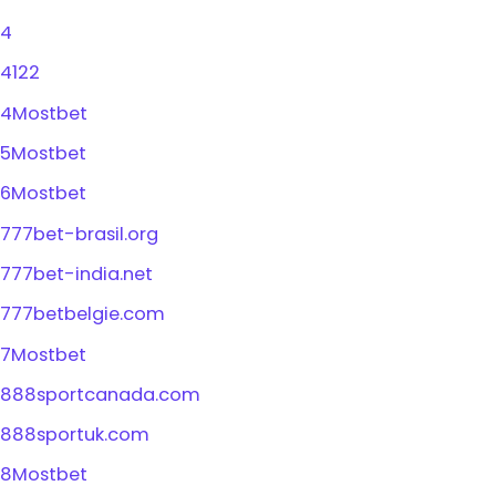
4
4122
4Mostbet
5Mostbet
6Mostbet
777bet-brasil.org
777bet-india.net
777betbelgie.com
7Mostbet
888sportcanada.com
888sportuk.com
8Mostbet