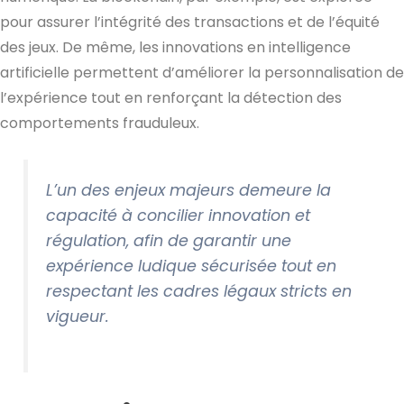
pour assurer l’intégrité des transactions et de l’équité
des jeux. De même, les innovations en intelligence
artificielle permettent d’améliorer la personnalisation de
l’expérience tout en renforçant la détection des
comportements frauduleux.
L’un des enjeux majeurs demeure la
capacité à concilier innovation et
régulation, afin de garantir une
expérience ludique sécurisée tout en
respectant les cadres légaux stricts en
vigueur.