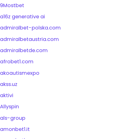
9Mostbet
a16z generative ai
admiralbet-polska.com
admiralbetaustria.com
admiralbetde.com
afrobet1.com
akoautismexpo
akss.uz
aktivi
Allyspin
als-group
amonbet1.it