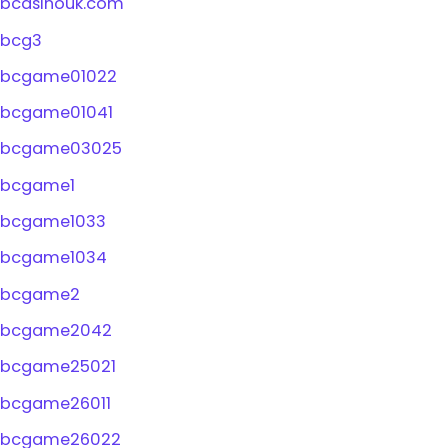
bcasinouk.com
bcg3
bcgame01022
bcgame01041
bcgame03025
bcgame1
bcgame1033
bcgame1034
bcgame2
bcgame2042
bcgame25021
bcgame26011
bcgame26022