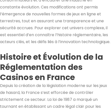
consommateurs et d’encadrer une industrie en
constante évolution. Ces modifications ont permis
l’émergence de nouvelles formes de jeux en ligne et
terrestres, tout en assurant une transparence et une
sécurité accrues. Pour explorer cet univers complexe, il
est essentiel d’en connaître l’histoire réglementaire, les
acteurs clés, et les défis liés à l’innovation technologique.
Histoire et Évolution de la
Réglementation des
Casinos en France
Depuis la création de la législation moderne sur les jeux
de hasard, la France s’est efforcée de contrôler
strictement ce secteur. La loi de 1987 a marqué un
tournant en établissant un cadre légal clair pour les