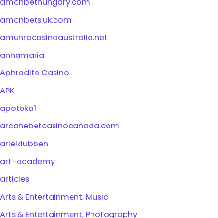
amonbethungary.com
amonbets.uk.com
amunracasinoaustralia.net
annamaria
Aphrodite Casino
APK
apoteka1
arcanebetcasinocanada.com
arielklubben
art-academy
articles
Arts & Entertainment, Music
Arts & Entertainment, Photography