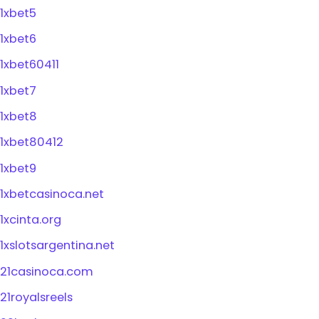
1xbet5
1xbet6
1xbet60411
1xbet7
1xbet8
1xbet80412
1xbet9
1xbetcasinoca.net
1xcinta.org
1xslotsargentina.net
21casinoca.com
21royalsreels