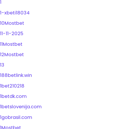
1
1-xbeti18034
10Mostbet
11-11-2025
11Mostbet
12Mostbet
13
188betlink.win
1bet210218
1betdk.com
1betslovenija.com
1gobrasil.com
1Mostbet