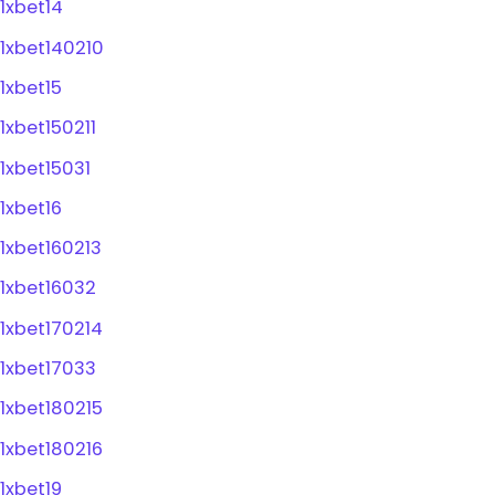
1xbet14
1xbet140210
1xbet15
1xbet150211
1xbet15031
1xbet16
1xbet160213
1xbet16032
1xbet170214
1xbet17033
1xbet180215
1xbet180216
1xbet19