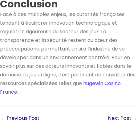
Conclusion
Face à ces multiples enjeux, les autorités françaises
tendent à équilibrer innovation technologique et
régulation rigoureuse du secteur des jeux. La
transparence et la sécurité restent au cœur des
préoccupations, permettant ainsi à l’industrie de se
développer dans un environnement contrôlé. Pour en
savoir plus sur des acteurs innovants et fiables dans le
domaine du jeu en ligne, il est pertinent de consulter des
ressources spécialisées telles que
hugewin Casino
France
.
←
Previous Post
Next Post
→