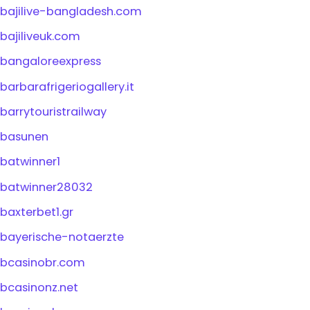
bajilive-bangladesh.com
bajiliveuk.com
bangaloreexpress
barbarafrigeriogallery.it
barrytouristrailway
basunen
batwinner1
batwinner28032
baxterbet1.gr
bayerische-notaerzte
bcasinobr.com
bcasinonz.net