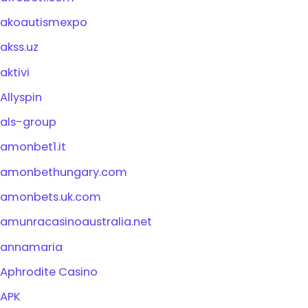
akoautismexpo
akss.uz
aktivi
Allyspin
als-group
amonbet1.it
amonbethungary.com
amonbets.uk.com
amunracasinoaustralia.net
annamaria
Aphrodite Casino
APK