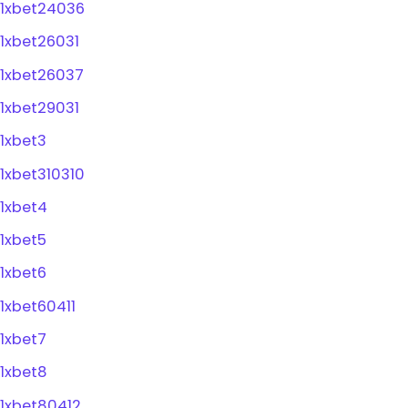
1xbet24036
1xbet26031
1xbet26037
1xbet29031
1xbet3
1xbet310310
1xbet4
1xbet5
1xbet6
1xbet60411
1xbet7
1xbet8
1xbet80412