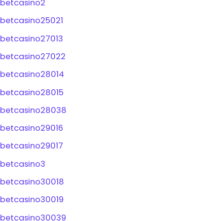
betcasino2
betcasino25021
betcasino27013
betcasino27022
betcasino28014
betcasino28015
betcasino28038
betcasino29016
betcasino29017
betcasino3
betcasino30018
betcasino30019
betcasino30039