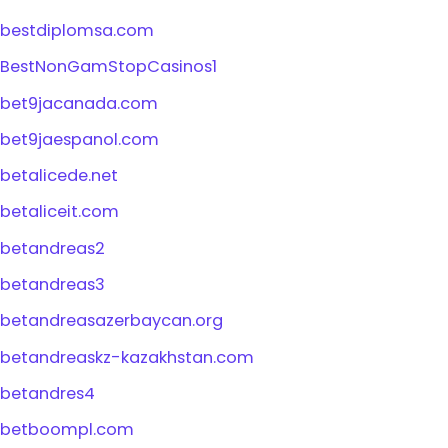
bestdiplomsa.com
BestNonGamStopCasinos1
bet9jacanada.com
bet9jaespanol.com
betalicede.net
betaliceit.com
betandreas2
betandreas3
betandreasazerbaycan.org
betandreaskz-kazakhstan.com
betandres4
betboompl.com