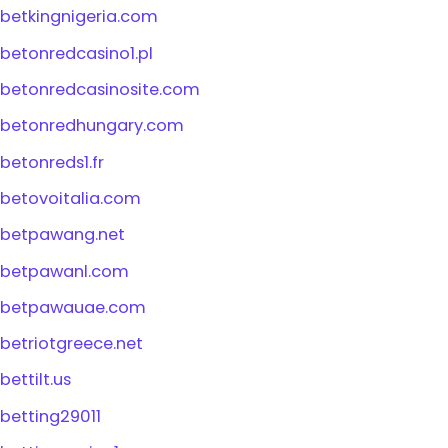
betkingnigeria.com
betonredcasino1.pl
betonredcasinosite.com
betonredhungary.com
betonreds1.fr
betovoitalia.com
betpawang.net
betpawanl.com
betpawauae.com
betriotgreece.net
bettilt.us
betting29011