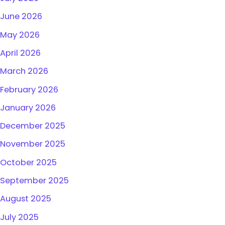
June 2026
May 2026
April 2026
March 2026
February 2026
January 2026
December 2025
November 2025
October 2025
September 2025
August 2025
July 2025