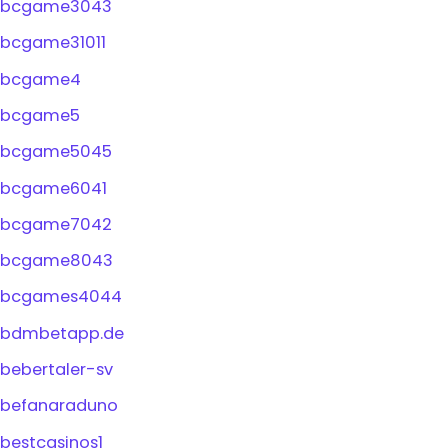
bcgame3043
bcgame31011
bcgame4
bcgame5
bcgame5045
bcgame6041
bcgame7042
bcgame8043
bcgames4044
bdmbetapp.de
bebertaler-sv
befanaraduno
bestcasinos1