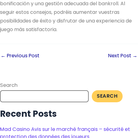
bonificación y una gestión adecuada del bankroll. Al
seguir estos consejos, podréis aumentar vuestras
posibilidades de éxito y disfrutar de una experiencia de
juego más satisfactoria.
←
Previous Post
Next Post
→
Search
SEARCH
Recent Posts
Mad Casino Avis sur le marché français – sécurité et
protection des données des joueurs