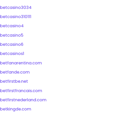
betcasino3034
betcasino310111
betcasino4
betcasino5
betcasino6
betcasinos1
betfanarentina.com
betfande.com
betfirstbe.net
betfirstfrancais.com
betfirstnederland.com
betkingde.com