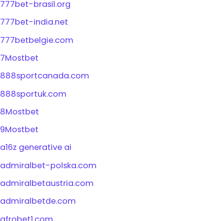
777bet-brasil.org
777bet-india.net
777betbelgie.com
7Mostbet
888sportcanada.com
888sportuk.com
8Mostbet
9Mostbet
a16z generative ai
admiralbet-polska.com
admiralbetaustria.com
admiralbetde.com
afrobet1.com