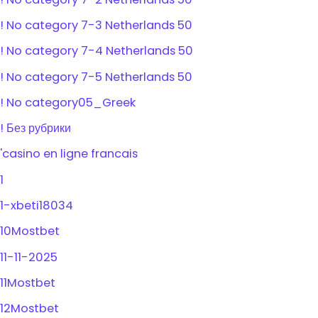
! No category 7-3 Netherlands 50
! No category 7-4 Netherlands 50
! No category 7-5 Netherlands 50
! No category05_Greek
! Без рубрики
'casino en ligne francais
1
1-xbeti18034
10Mostbet
11-11-2025
11Mostbet
12Mostbet