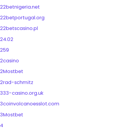
22betnigeria.net
22betportugal.org
22betscasino.pl
24.02
259
2casino
2Mostbet
2rad-schmitz
333-casino.org.uk
3coinvolcanoesslot.com
3Mostbet
4