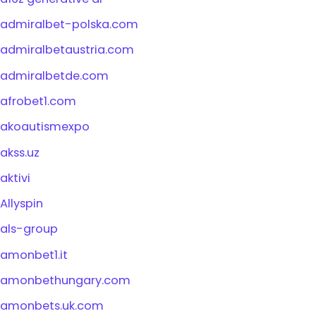
admiralbet-polska.com
admiralbetaustria.com
admiralbetde.com
afrobet1.com
akoautismexpo
akss.uz
aktivi
Allyspin
als-group
amonbet1.it
amonbethungary.com
amonbets.uk.com