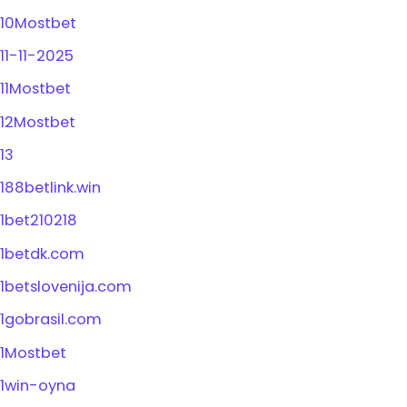
10Mostbet
11-11-2025
11Mostbet
12Mostbet
13
188betlink.win
1bet210218
1betdk.com
1betslovenija.com
1gobrasil.com
1Mostbet
1win-oyna