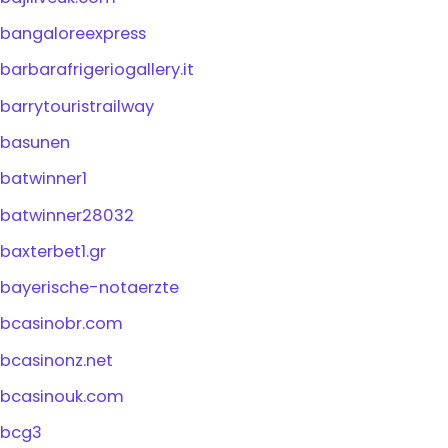
bangaloreexpress
barbarafrigeriogallery.it
barrytouristrailway
basunen
batwinner1
batwinner28032
baxterbet1.gr
bayerische-notaerzte
bcasinobr.com
bcasinonz.net
bcasinouk.com
bcg3