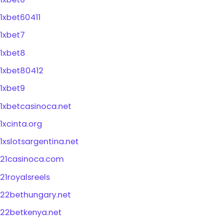
1xbet60411
1xbet7
1xbet8
1xbet80412
1xbet9
1xbetcasinoca.net
1xcinta.org
1xslotsargentina.net
21casinoca.com
21royalsreels
22bethungary.net
22betkenya.net