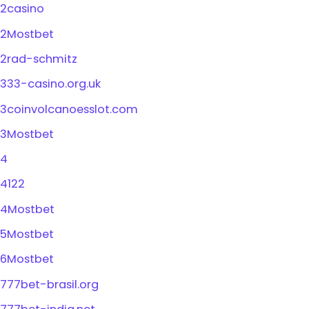
2casino
2Mostbet
2rad-schmitz
333-casino.org.uk
3coinvolcanoesslot.com
3Mostbet
4
4122
4Mostbet
5Mostbet
6Mostbet
777bet-brasil.org