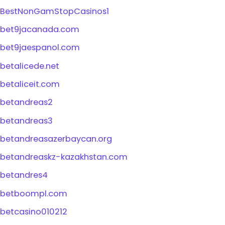
BestNonGamStopCasinos1
bet9jacanada.com
bet9jaespanol.com
betalicede.net
betaliceit.com
betandreas2
betandreas3
betandreasazerbaycan.org
betandreaskz-kazakhstan.com
betandres4
betboompl.com
betcasino010212