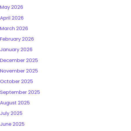
May 2026
April 2026
March 2026
February 2026
January 2026
December 2025
November 2025
October 2025
September 2025
August 2025
July 2025
June 2025