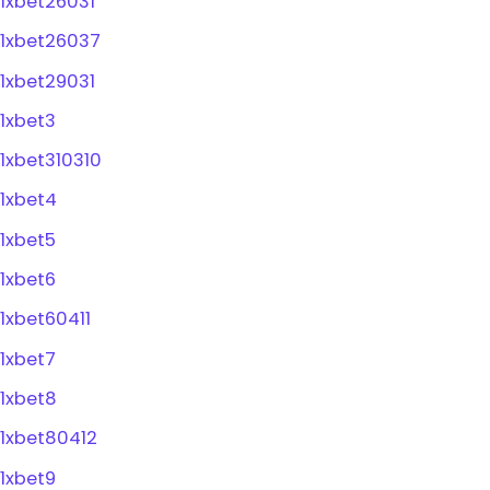
1xbet26031
1xbet26037
1xbet29031
1xbet3
1xbet310310
1xbet4
1xbet5
1xbet6
1xbet60411
1xbet7
1xbet8
1xbet80412
1xbet9