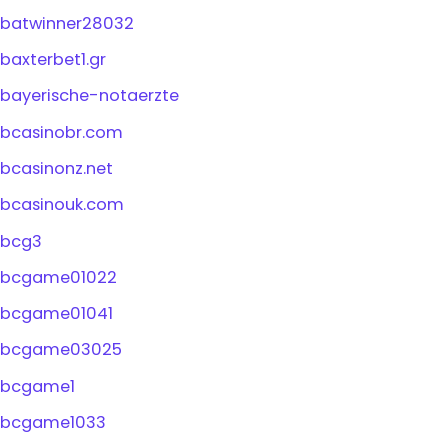
batwinner28032
baxterbet1.gr
bayerische-notaerzte
bcasinobr.com
bcasinonz.net
bcasinouk.com
bcg3
bcgame01022
bcgame01041
bcgame03025
bcgame1
bcgame1033