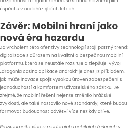
bezpečnost a legální rámec, se stanou hlavními pilíři
úspěchu v nadcházejících letech.
Závěr: Mobilní hraní jako
nová éra hazardu
Za vrcholem této ofenzívy technologií stojí patrný trend:
digitalizace s důrazem na kvalitní a bezpečnou mobilní
platformu, která se neustále rozšiřuje a zlepšuje. Vývoj
„dragonia casino aplikace android“ je dnes již příkladem,
jak může inovace spojit vysokou úroveň zabezpečení s
jednoduchostí a komfortem užívatelského zážitku. Je
zřejmé, že mobilní řešení nejenže změnilo hráčské
zvyklosti, ale také nastavilo nové standardy, které budou
formovat budoucnost odvětví více než kdy dříve.
Prozkoumejte více o moderních mobilních řešeních v