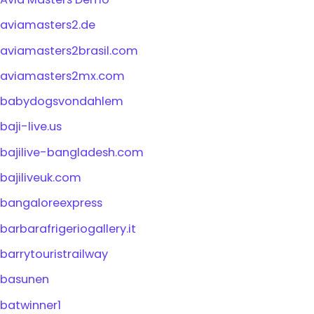
aviamasters2.de
aviamasters2brasil.com
aviamasters2mx.com
babydogsvondahlem
baji-live.us
bajilive-bangladesh.com
bajiliveuk.com
bangaloreexpress
barbarafrigeriogallery.it
barrytouristrailway
basunen
batwinner1