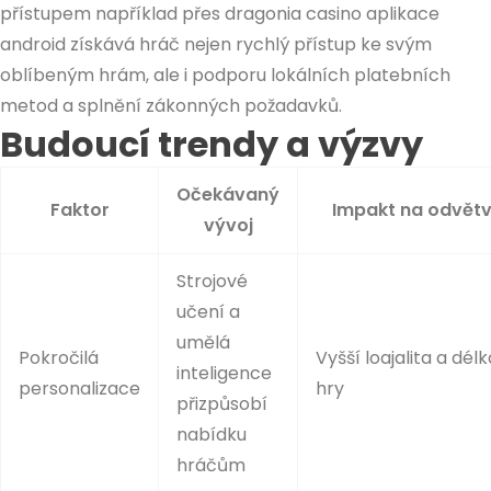
přístupem například přes dragonia casino aplikace
android získává hráč nejen rychlý přístup ke svým
oblíbeným hrám, ale i podporu lokálních platebních
metod a splnění zákonných požadavků.
Budoucí trendy a výzvy
Očekávaný
Faktor
Impakt na odvětv
vývoj
Strojové
učení a
umělá
Pokročilá
Vyšší loajalita a délk
inteligence
personalizace
hry
přizpůsobí
nabídku
hráčům