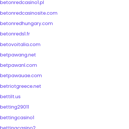
betonredcasino1.pl
betonredcasinosite.com
betonredhungary.com
betonreds1.fr
betovoitalia.com
betpawang.net
betpawanl.com
betpawauae.com
betriotgreece.net
bettilt.us
betting29011
bettingcasino1
bettingcasino2