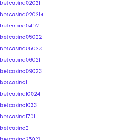
betcasino02021
betcasino020214
betcasino04021
betcasino05022
betcasino05023
betcasino06021
betcasino09023
betcasino1
betcasino10024
betcasino1033
betcasino1701
betcasino2
betcasino25021