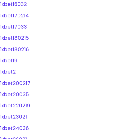
1xbet16032
1xbet170214
1xbet17033
1xbet180215
1xbet180216
1xbet19
1xbet2
1xbet200217
1xbet20035
1xbet220219
1xbet23021
1xbet24036