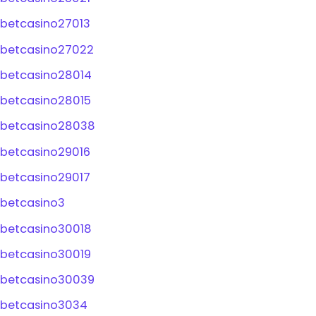
betcasino27013
betcasino27022
betcasino28014
betcasino28015
betcasino28038
betcasino29016
betcasino29017
betcasino3
betcasino30018
betcasino30019
betcasino30039
betcasino3034