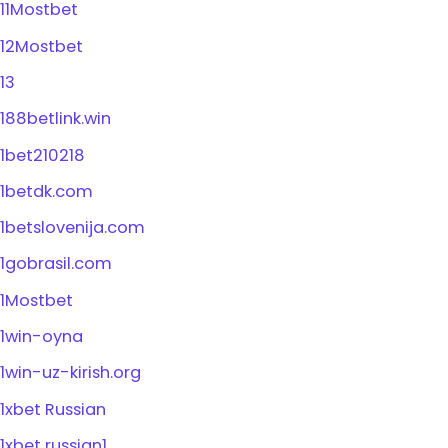
11Mostbet
12Mostbet
13
188betlink.win
1bet210218
1betdk.com
1betslovenija.com
1gobrasil.com
1Mostbet
1win-oyna
1win-uz-kirish.org
1xbet Russian
1xbet russian1