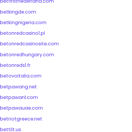
betfirstnederland.com
betkingde.com
betkingnigeria.com
betonredcasino1.pl
betonredcasinosite.com
betonredhungary.com
betonreds1.fr
betovoitalia.com
betpawang.net
betpawanl.com
betpawauae.com
betriotgreece.net
bettilt.us