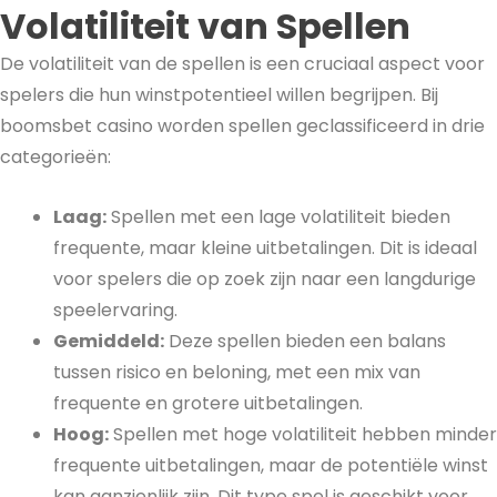
Volatiliteit van Spellen
De volatiliteit van de spellen is een cruciaal aspect voor
spelers die hun winstpotentieel willen begrijpen. Bij
boomsbet casino worden spellen geclassificeerd in drie
categorieën:
Laag:
Spellen met een lage volatiliteit bieden
frequente, maar kleine uitbetalingen. Dit is ideaal
voor spelers die op zoek zijn naar een langdurige
speelervaring.
Gemiddeld:
Deze spellen bieden een balans
tussen risico en beloning, met een mix van
frequente en grotere uitbetalingen.
Hoog:
Spellen met hoge volatiliteit hebben minder
frequente uitbetalingen, maar de potentiële winst
kan aanzienlijk zijn. Dit type spel is geschikt voor