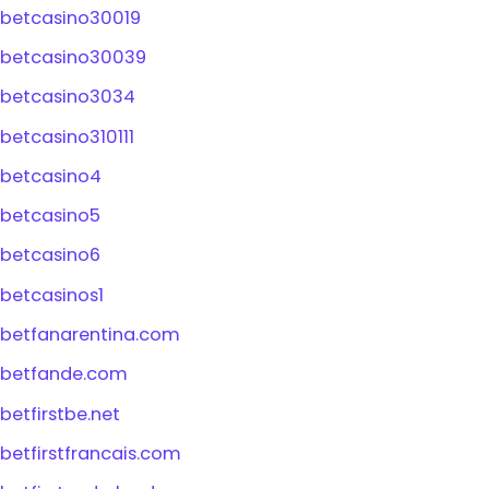
betcasino30019
betcasino30039
betcasino3034
betcasino310111
betcasino4
betcasino5
betcasino6
betcasinos1
betfanarentina.com
betfande.com
betfirstbe.net
betfirstfrancais.com