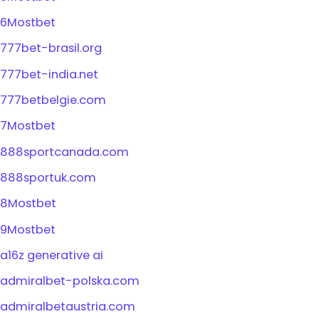
6Mostbet
777bet-brasil.org
777bet-india.net
777betbelgie.com
7Mostbet
888sportcanada.com
888sportuk.com
8Mostbet
9Mostbet
a16z generative ai
admiralbet-polska.com
admiralbetaustria.com