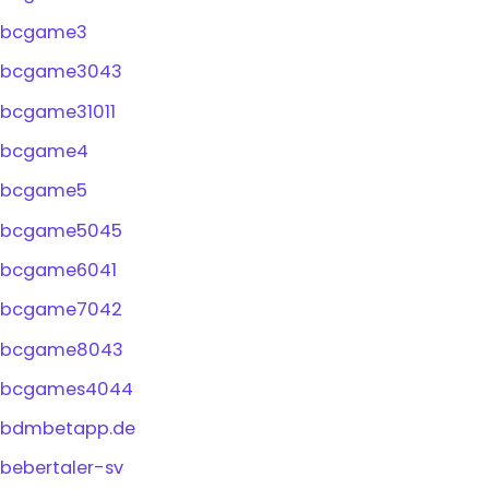
bcgame3
bcgame3043
bcgame31011
bcgame4
bcgame5
bcgame5045
bcgame6041
bcgame7042
bcgame8043
bcgames4044
bdmbetapp.de
bebertaler-sv