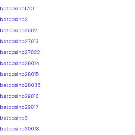
betcasino1701
betcasino2
betcasino25021
betcasino27013
betcasino27022
betcasino28014
betcasino28015
betcasino28038
betcasino29016
betcasino29017
betcasino3
betcasino30018