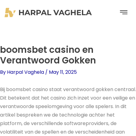
Skip
to
content
boomsbet casino en
Verantwoord Gokken
By
Harpal Vaghela
/
May 11, 2025
Bij boomsbet casino staat verantwoord gokken centraal.
Dit betekent dat het casino zich inzet voor een veilige en
verantwoorde speelomgeving voor alle spelers. In dit
artikel bespreken we de technologie achter het
platform, de verschillende softwareproviders, de
volatiliteit van de spellen en de verscheidenheid aan