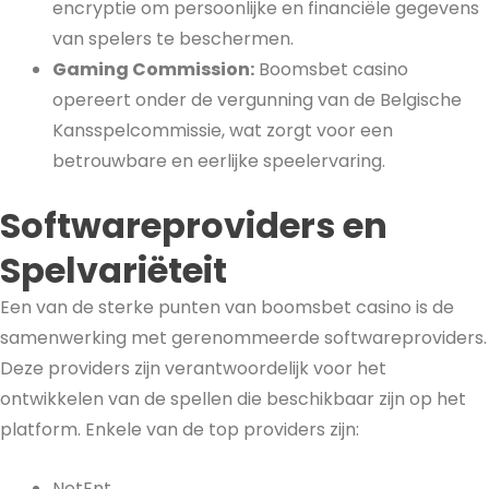
encryptie om persoonlijke en financiële gegevens
van spelers te beschermen.
Gaming Commission:
Boomsbet casino
opereert onder de vergunning van de Belgische
Kansspelcommissie, wat zorgt voor een
betrouwbare en eerlijke speelervaring.
Softwareproviders en
Spelvariëteit
Een van de sterke punten van boomsbet casino is de
samenwerking met gerenommeerde softwareproviders.
Deze providers zijn verantwoordelijk voor het
ontwikkelen van de spellen die beschikbaar zijn op het
platform. Enkele van de top providers zijn:
NetEnt