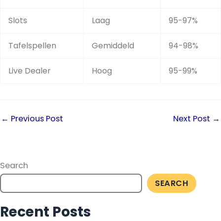
Slots
Laag
95-97%
Tafelspellen
Gemiddeld
94-98%
Live Dealer
Hoog
95-99%
←
Previous Post
Next Post
→
Search
SEARCH
Recent Posts