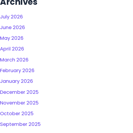
Archives
July 2026
June 2026
May 2026
April 2026
March 2026
February 2026
January 2026
December 2025
November 2025
October 2025
September 2025