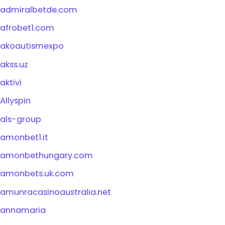
admiralbetde.com
afrobet1.com
akoautismexpo
akss.uz
aktivi
Allyspin
als-group
amonbet1.it
amonbethungary.com
amonbets.uk.com
amunracasinoaustralia.net
annamaria