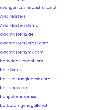
avengerscasinoaustralia.net
Avia Masters
Avia Masters Demo
aviamasters2.de
aviamasters2brasil.com
aviamasters2mx.com
babydogsvondahlem
baji-live.us
bajilive-bangladesh.com
bajiliveuk.com
bangaloreexpress
barbarafrigeriogallery.it