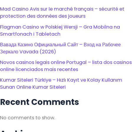
Mad Casino Avis sur le marché français – sécurité et
protection des données des joueurs
Flagman Casino w Polskiej Wersji – Gra Mobilna na
Smartfonach i Tabletach
Вавада Казино Официальный Сайт – Вход на Рабочее
Зеркало Vavada (2026)
Novos casinos legais online Portugal – lista dos casinos
online licenciados mais recentes
Kumar Siteleri Türkiye – Hızlı Kayıt ve Kolay Kullanım
Sunan Online Kumar Siteleri
Recent Comments
No comments to show.