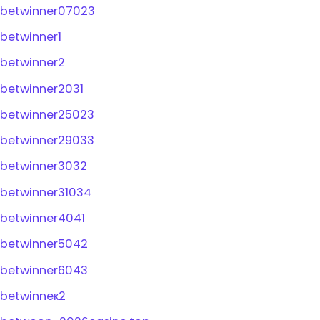
betwinner07023
betwinner1
betwinner2
betwinner2031
betwinner25023
betwinner29033
betwinner3032
betwinner31034
betwinner4041
betwinner5042
betwinner6043
betwinneк2