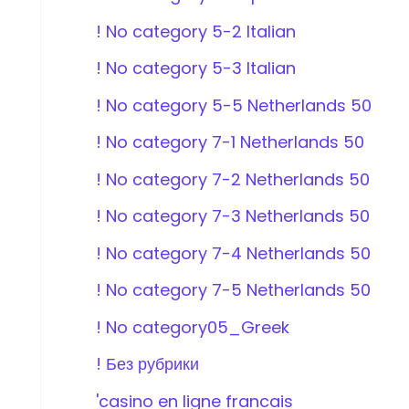
! No category 5-2 Italian
! No category 5-3 Italian
! No category 5-5 Netherlands 50
! No category 7-1 Netherlands 50
! No category 7-2 Netherlands 50
! No category 7-3 Netherlands 50
! No category 7-4 Netherlands 50
! No category 7-5 Netherlands 50
! No category05_Greek
! Без рубрики
'casino en ligne francais