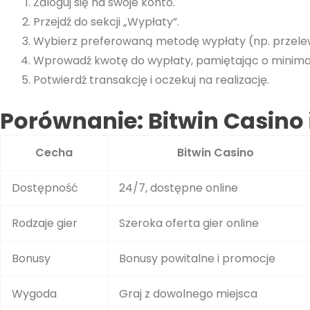
Zaloguj się na swoje konto.
Przejdź do sekcji „Wypłaty”.
Wybierz preferowaną metodę wypłaty (np. przelew
Wprowadź kwotę do wypłaty, pamiętając o minima
Potwierdź transakcję i oczekuj na realizację.
Porównanie: Bitwin Casino
Cecha
Bitwin Casino
Dostępność
24/7, dostępne online
Rodzaje gier
Szeroka oferta gier online
Bonusy
Bonusy powitalne i promocje
Wygoda
Graj z dowolnego miejsca