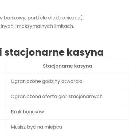
 bankowy, portfele elektroniczne).
lnych i maksymalnych limitach.
 i stacjonarne kasyna
Stacjonarne kasyna
Ograniczone godziny otwarcia
Ograniczona oferta gier stacjonarnych
Brak bonusów
Musisz być na miejscu