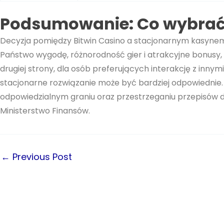
Podsumowanie: Co wybra
Decyzja pomiędzy Bitwin Casino a stacjonarnym kasynem z
Państwo wygodę, różnorodność gier i atrakcyjne bonusy
drugiej strony, dla osób preferujących interakcję z inny
stacjonarne rozwiązanie może być bardziej odpowiednie
odpowiedzialnym graniu oraz przestrzeganiu przepisów
Ministerstwo Finansów.
←
Previous Post