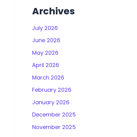
Archives
July 2026
June 2026
May 2026
April 2026
March 2026
February 2026
January 2026
December 2025
November 2025