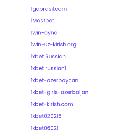
1gobrasil.com
1Mostbet
1win-oyna
1win-uz-kirish.org
1xbet Russian
1xbet russian1
1xbet-azerbaycan
1xbet-giris-azerbaijan
1xbet-kirish.com
1xbet020218
1xbet06021