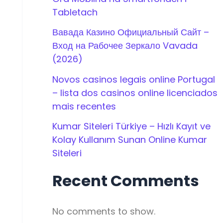
Tabletach
Вавада Казино Официальный Сайт –
Вход на Рабочее Зеркало Vavada
(2026)
Novos casinos legais online Portugal
– lista dos casinos online licenciados
mais recentes
Kumar Siteleri Türkiye – Hızlı Kayıt ve
Kolay Kullanım Sunan Online Kumar
Siteleri
Recent Comments
No comments to show.