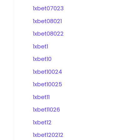
1xbet07023
1xbet08021
1xbet08022
1xbet1
1xbet10
1xbet10024
1xbet10025
1xbet11
1xbet11026
1xbet12
1xbet120212