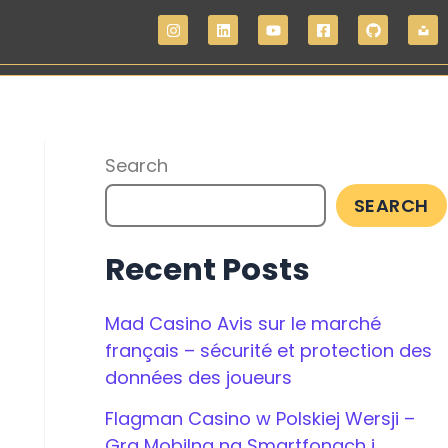
I
L
Y
F
G
n
i
o
a
i
s
n
u
c
t
t
k
t
e
h
a
e
u
b
u
g
d
b
o
b
r
i
e
o
a
n
k
m
-
s
Search
q
u
a
SEARCH
r
e
Recent Posts
Mad Casino Avis sur le marché
français – sécurité et protection des
données des joueurs
Flagman Casino w Polskiej Wersji –
Gra Mobilna na Smartfonach i