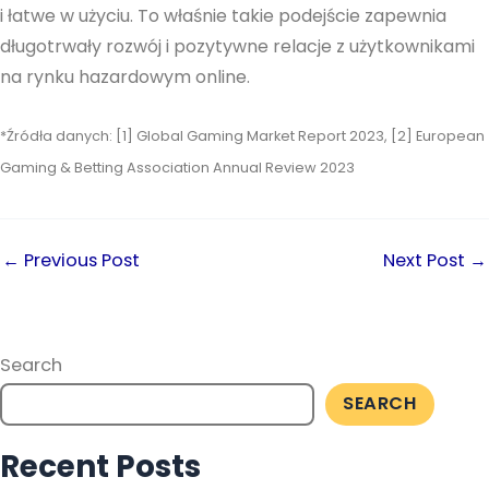
i łatwe w użyciu. To właśnie takie podejście zapewnia
długotrwały rozwój i pozytywne relacje z użytkownikami
na rynku hazardowym online.
*Źródła danych: [1] Global Gaming Market Report 2023, [2] European
Gaming & Betting Association Annual Review 2023
←
Previous Post
Next Post
→
Search
SEARCH
Recent Posts