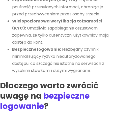
poufność przesyłanych informacji, chroniąc je
przed przechwyceniem przez osoby trzecie.
Wielopoziomowa weryfikacja tożsamości
(KYC):
Umożliwia zapobieganie oszustwom i
zapewnia, że tylko autentyczni użytkownicy mają
dostęp do kont.
Bezpieczne logowanie:
Niezbędny czynnik
minimalizujący ryzyko nieautoryzowanego
dostępu, co szczególnie istotne na serwisach z
wysokimi stawkami i dużymi wygranami.
Dlaczego warto zwrócić
uwagę na
bezpieczne
logowanie
?