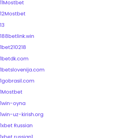
11Mostbet
12Mostbet
13
188betlink.win
1bet210218
1betdk.com
1betslovenija.com
1gobrasil.com
1Mostbet
1win-oyna
1win-uz-kirish.org
1xbet Russian
1xbet russian1