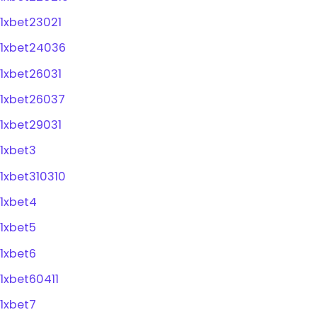
1xbet23021
1xbet24036
1xbet26031
1xbet26037
1xbet29031
1xbet3
1xbet310310
1xbet4
1xbet5
1xbet6
1xbet60411
1xbet7