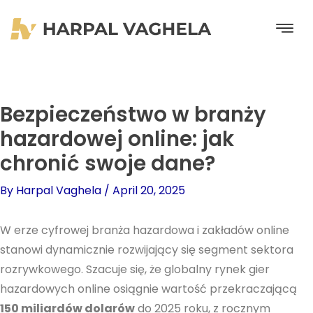
Skip
to
content
Bezpieczeństwo w branży
hazardowej online: jak
chronić swoje dane?
By
Harpal Vaghela
/
April 20, 2025
W erze cyfrowej branża hazardowa i zakładów online
stanowi dynamicznie rozwijający się segment sektora
rozrywkowego. Szacuje się, że globalny rynek gier
hazardowych online osiągnie wartość przekraczającą
150 miliardów dolarów
do 2025 roku, z rocznym