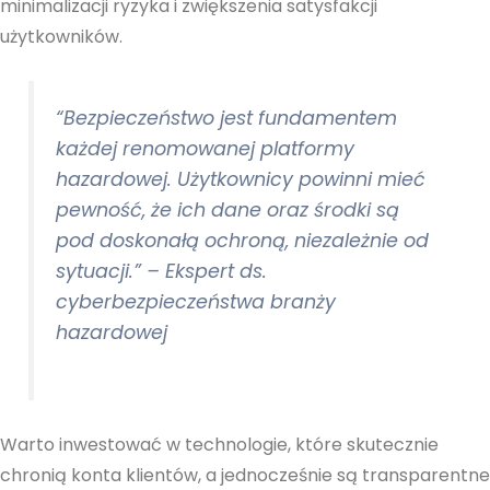
minimalizacji ryzyka i zwiększenia satysfakcji
użytkowników.
“Bezpieczeństwo jest fundamentem
każdej renomowanej platformy
hazardowej. Użytkownicy powinni mieć
pewność, że ich dane oraz środki są
pod doskonałą ochroną, niezależnie od
sytuacji.” – Ekspert ds.
cyberbezpieczeństwa branży
hazardowej
Warto inwestować w technologie, które skutecznie
chronią konta klientów, a jednocześnie są transparentne