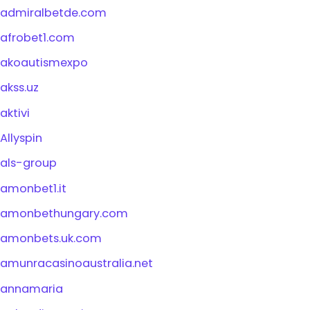
admiralbetde.com
afrobet1.com
akoautismexpo
akss.uz
aktivi
Allyspin
als-group
amonbet1.it
amonbethungary.com
amonbets.uk.com
amunracasinoaustralia.net
annamaria