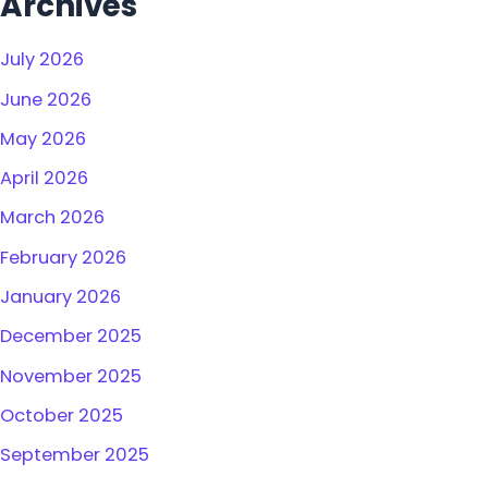
Archives
July 2026
June 2026
May 2026
April 2026
March 2026
February 2026
January 2026
December 2025
November 2025
October 2025
September 2025