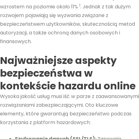
1
wzrostem na poziomie około 11%
. Jednak z tak dużym
rozwojem pojawiają się wyzwania związane z
bezpieczeństwem użytkowników, skutecznością metod
autoryzacji, a także ochroną danych osobowych i
finansowych.
Najważniejsze aspekty
bezpieczeństwa w
kontekście hazardu online
Wysoka jakość usług musi iść w parze z zaawansowanymi
rozwiązaniami zabezpieczającymi. Oto kluczowe
elementy, które gwarantują bezpieczeństwo podczas
korzystania z platform hazardowych:
Szyfrowanie danych (SSL/TLS):
Zapewnia