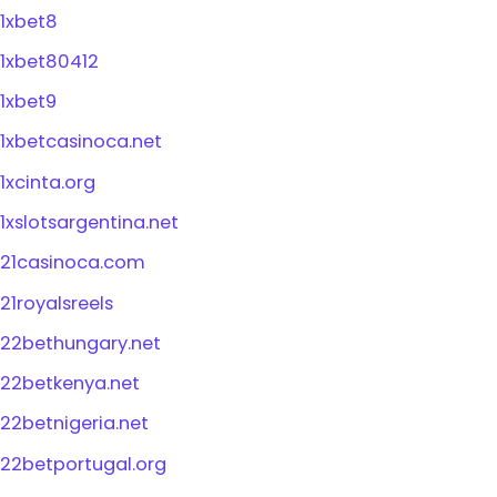
1xbet8
1xbet80412
1xbet9
1xbetcasinoca.net
1xcinta.org
1xslotsargentina.net
21casinoca.com
21royalsreels
22bethungary.net
22betkenya.net
22betnigeria.net
22betportugal.org