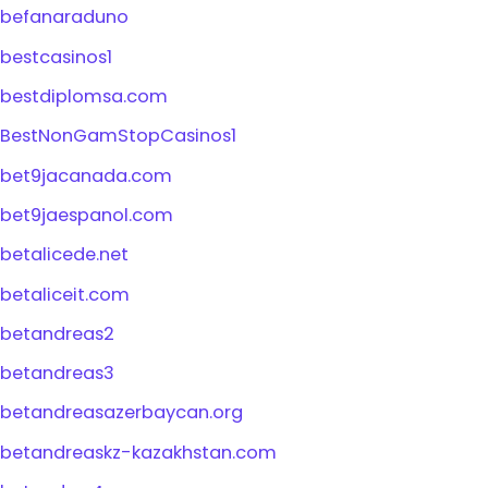
befanaraduno
bestcasinos1
bestdiplomsa.com
BestNonGamStopCasinos1
bet9jacanada.com
bet9jaespanol.com
betalicede.net
betaliceit.com
betandreas2
betandreas3
betandreasazerbaycan.org
betandreaskz-kazakhstan.com