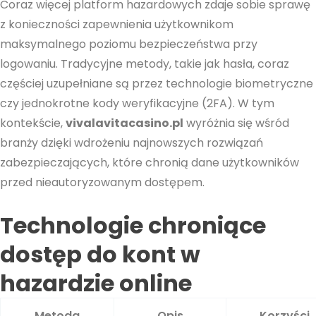
Coraz więcej platform hazardowych zdaje sobie sprawę
z konieczności zapewnienia użytkownikom
maksymalnego poziomu bezpieczeństwa przy
logowaniu. Tradycyjne metody, takie jak hasła, coraz
częściej uzupełniane są przez technologie biometryczne
czy jednokrotne kody weryfikacyjne (2FA). W tym
kontekście,
vivalavitacasino.pl
wyróżnia się wśród
branży dzięki wdrożeniu najnowszych rozwiązań
zabezpieczających, które chronią dane użytkowników
przed nieautoryzowanym dostępem.
Technologie chroniące
dostęp do kont w
hazardzie online
Metoda
Opis
Korzyści