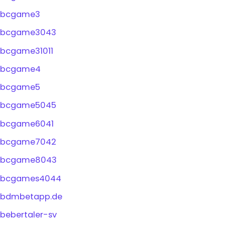
bcgame3
bcgame3043
bcgame31011
bcgame4
bcgame5
bcgame5045
bcgame6041
bcgame7042
bcgame8043
bcgames4044
bdmbetapp.de
bebertaler-sv