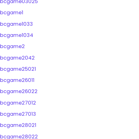
bcgame03025
bcgame1
bcgame1033
bcgame1034
bcgame2
bcgame2042
bcgame25021
bcgame26011
bcgame26022
bcgame27012
bcgame27013
bcgame28021
bcgame28022