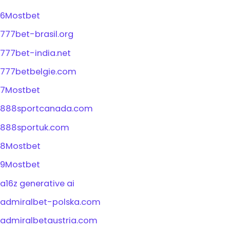
6Mostbet
777bet-brasil.org
777bet-india.net
777betbelgie.com
7Mostbet
888sportcanada.com
888sportuk.com
8Mostbet
9Mostbet
a16z generative ai
admiralbet-polska.com
admiralbetaustria.com