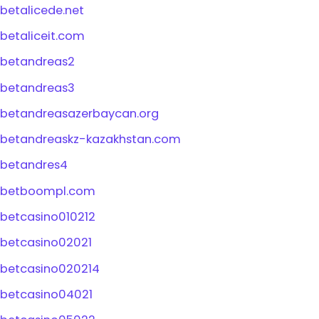
betalicede.net
betaliceit.com
betandreas2
betandreas3
betandreasazerbaycan.org
betandreaskz-kazakhstan.com
betandres4
betboompl.com
betcasino010212
betcasino02021
betcasino020214
betcasino04021