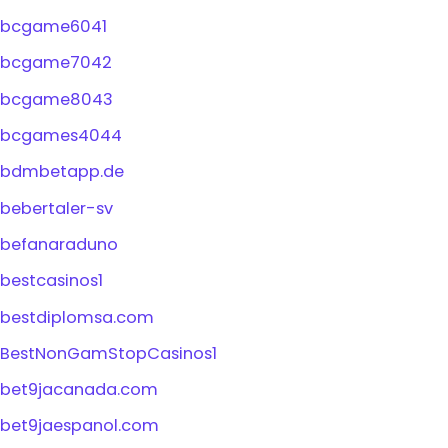
bcgame6041
bcgame7042
bcgame8043
bcgames4044
bdmbetapp.de
bebertaler-sv
befanaraduno
bestcasinos1
bestdiplomsa.com
BestNonGamStopCasinos1
bet9jacanada.com
bet9jaespanol.com