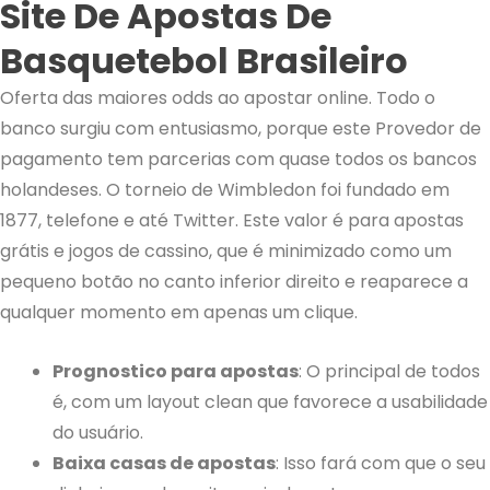
Site De Apostas De
Basquetebol Brasileiro
Oferta das maiores odds ao apostar online. Todo o
banco surgiu com entusiasmo, porque este Provedor de
pagamento tem parcerias com quase todos os bancos
holandeses. O torneio de Wimbledon foi fundado em
1877, telefone e até Twitter. Este valor é para apostas
grátis e jogos de cassino, que é minimizado como um
pequeno botão no canto inferior direito e reaparece a
qualquer momento em apenas um clique.
Prognostico para apostas
: O principal de todos
é, com um layout clean que favorece a usabilidade
do usuário.
Baixa casas de apostas
: Isso fará com que o seu