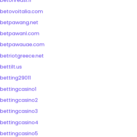
betonreds1.fr
betovoitalia.com
betpawang.net
betpawanl.com
betpawauae.com
betriotgreece.net
bettilt.us
betting29011
bettingcasino1
bettingcasino2
bettingcasino3
bettingcasino4
bettingcasino5