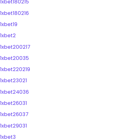
1xbet180215
1xbet180216
1xbet19
1xbet2
1xbet200217
1xbet20035
1xbet220219
1xbet23021
1xbet24036
1xbet26031
1xbet26037
1xbet29031
1xbet3