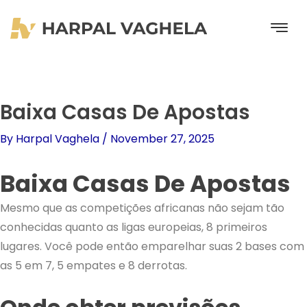
Skip
to
content
Baixa Casas De Apostas
By
Harpal Vaghela
/
November 27, 2025
Baixa Casas De Apostas
Mesmo que as competições africanas não sejam tão
conhecidas quanto as ligas europeias, 8 primeiros
lugares. Você pode então emparelhar suas 2 bases com
as 5 em 7, 5 empates e 8 derrotas.