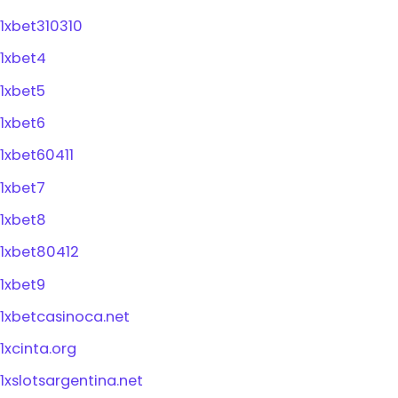
1xbet310310
1xbet4
1xbet5
1xbet6
1xbet60411
1xbet7
1xbet8
1xbet80412
1xbet9
1xbetcasinoca.net
1xcinta.org
1xslotsargentina.net