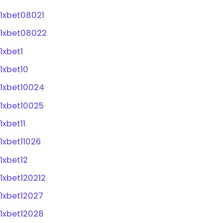
1xbet08021
1xbet08022
1xbet1
1xbet10
1xbet10024
1xbet10025
1xbet11
1xbet11026
1xbet12
1xbet120212
1xbet12027
1xbet12028