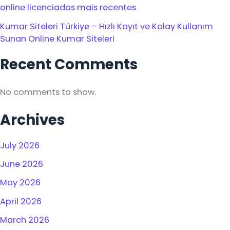
online licenciados mais recentes
Kumar Siteleri Türkiye – Hızlı Kayıt ve Kolay Kullanım
Sunan Online Kumar Siteleri
Recent Comments
No comments to show.
Archives
July 2026
June 2026
May 2026
April 2026
March 2026