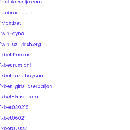
1betslovenija.com
1gobrasil.com
1Mostbet
1win-oyna
1win-uz-kirish.org
1xbet Russian
1xbet russian1
1xbet-azerbaycan
1xbet-giris-azerbaijan
1xbet-kirish.com
1xbet020218
1xbet06021
1xbet07023