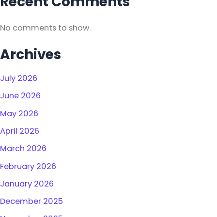
Recent Comments
No comments to show.
Archives
July 2026
June 2026
May 2026
April 2026
March 2026
February 2026
January 2026
December 2025