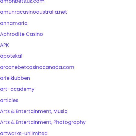
amonbets.uk.com
amunracasinoaustralia.net
annamaria
Aphrodite Casino
APK
apoteka1
arcanebetcasinocanada.com
arielklubben
art-academy
articles
Arts & Entertainment, Music
Arts & Entertainment, Photography
artworks-unlimited