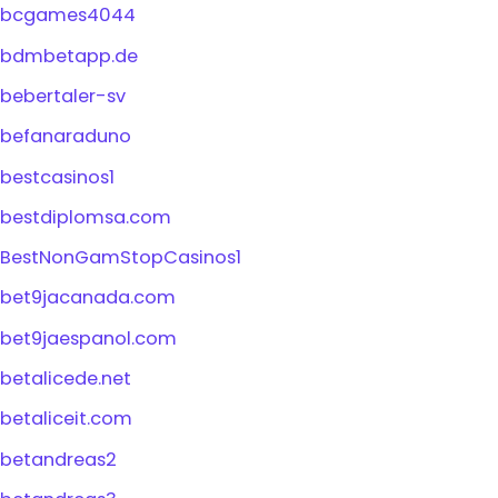
bcgames4044
bdmbetapp.de
bebertaler-sv
befanaraduno
bestcasinos1
bestdiplomsa.com
BestNonGamStopCasinos1
bet9jacanada.com
bet9jaespanol.com
betalicede.net
betaliceit.com
betandreas2