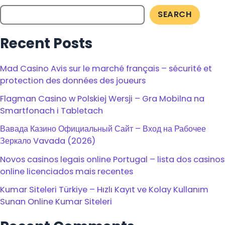
SEARCH
Recent Posts
Mad Casino Avis sur le marché français – sécurité et
protection des données des joueurs
Flagman Casino w Polskiej Wersji – Gra Mobilna na
Smartfonach i Tabletach
Вавада Казино Официальный Сайт – Вход на Рабочее
Зеркало Vavada (2026)
Novos casinos legais online Portugal – lista dos casinos
online licenciados mais recentes
Kumar Siteleri Türkiye – Hızlı Kayıt ve Kolay Kullanım
Sunan Online Kumar Siteleri