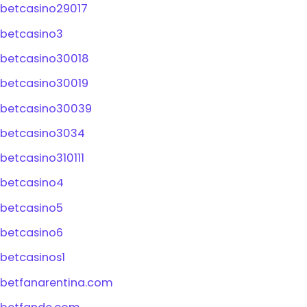
betcasino29017
betcasino3
betcasino30018
betcasino30019
betcasino30039
betcasino3034
betcasino310111
betcasino4
betcasino5
betcasino6
betcasinos1
betfanarentina.com