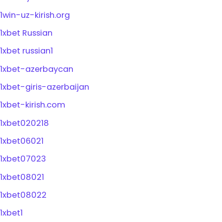
1win-uz-kirish.org
1xbet Russian
1xbet russian1
1xbet-azerbaycan
1xbet-giris-azerbaijan
1xbet-kirish.com
1xbet020218
1xbet06021
1xbet07023
1xbet08021
1xbet08022
1xbet1