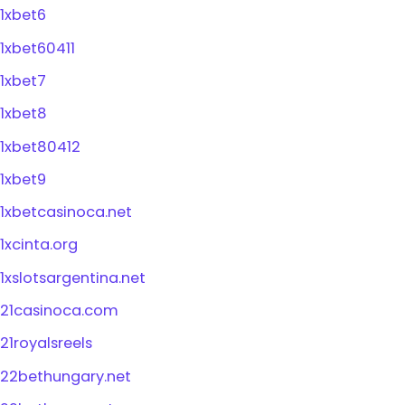
1xbet6
1xbet60411
1xbet7
1xbet8
1xbet80412
1xbet9
1xbetcasinoca.net
1xcinta.org
1xslotsargentina.net
21casinoca.com
21royalsreels
22bethungary.net