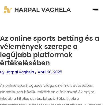
Skip
to
content
Az online sports betting és a
vélemények szerepe a
legújabb platformok
értékelésében
By
Harpal Vaghela
/
April 20, 2025
Az online sportfogadás világa az elmúlt évtizedben
dinamikusan bővült, miközben a felhasználók egyre
inkább a hiteles és részletes értékelésekre