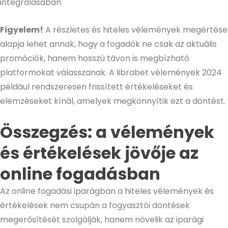
integrálásában.
Figyelem!
A részletes és hiteles vélemények megértése
alapja lehet annak, hogy a fogadók ne csak az aktuális
promóciók, hanem hosszú távon is megbízható
platformokat válasszanak. A librabet vélemények 2024
például rendszeresen frissített értékeléseket és
elemzéseket kínál, amelyek megkönnyítik ezt a döntést.
Összegzés: a vélemények
és értékelések jövője az
online fogadásban
Az online fogadási iparágban a hiteles vélemények és
értékelések nem csupán a fogyasztói döntések
megerősítését szolgálják, hanem növelik az iparági