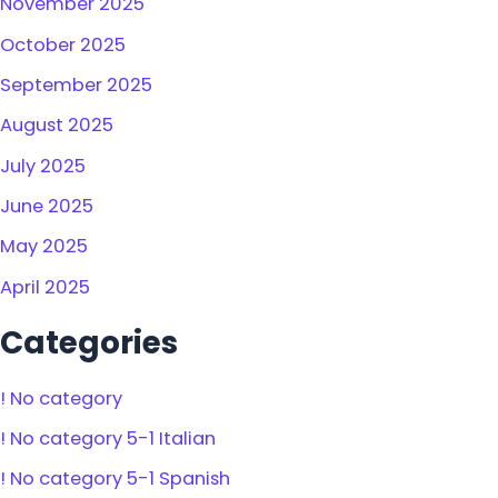
November 2025
October 2025
September 2025
August 2025
July 2025
June 2025
May 2025
April 2025
Categories
! No category
! No category 5-1 Italian
! No category 5-1 Spanish