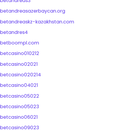
betandreas3
betandreasazerbaycan.org
betandreaskz-kazakhstan.com
betandres4
betboompl.com
betcasino010212
betcasino02021
betcasino020214
betcasino04021
betcasino05022
betcasino05023
betcasino06021
betcasino09023