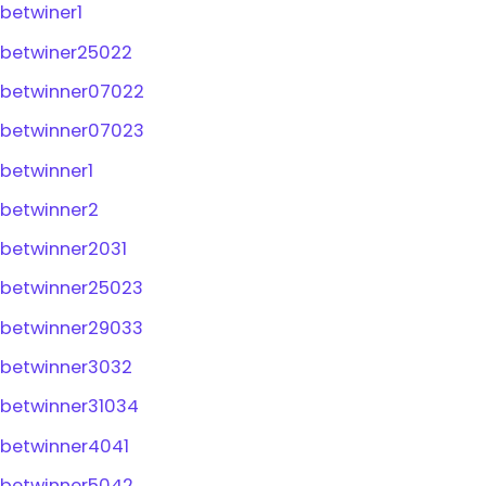
betwiner1
betwiner25022
betwinner07022
betwinner07023
betwinner1
betwinner2
betwinner2031
betwinner25023
betwinner29033
betwinner3032
betwinner31034
betwinner4041
betwinner5042