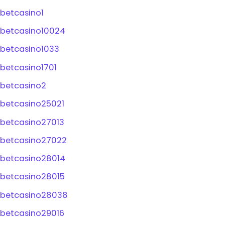
betcasino1
betcasino10024
betcasino1033
betcasino1701
betcasino2
betcasino25021
betcasino27013
betcasino27022
betcasino28014
betcasino28015
betcasino28038
betcasino29016