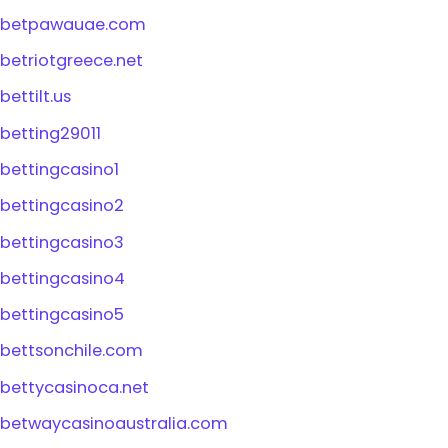
betpawauae.com
betriotgreece.net
bettilt.us
betting29011
bettingcasino1
bettingcasino2
bettingcasino3
bettingcasino4
bettingcasino5
bettsonchile.com
bettycasinoca.net
betwaycasinoaustralia.com