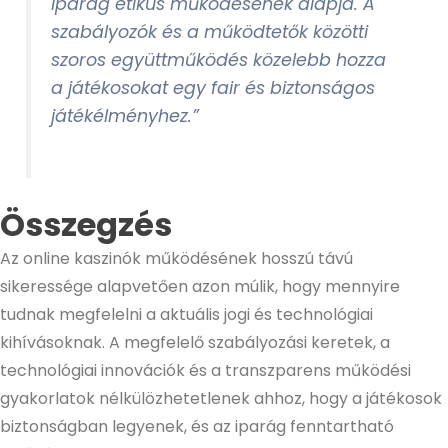
iparág etikus működésének alapja. A
szabályozók és a működtetők közötti
szoros együttműködés közelebb hozza
a játékosokat egy fair és biztonságos
játékélményhez.”
Összegzés
Az online kaszinók működésének hosszú távú
sikeressége alapvetően azon múlik, hogy mennyire
tudnak megfelelni a aktuális jogi és technológiai
kihívásoknak. A megfelelő szabályozási keretek, a
technológiai innovációk és a transzparens működési
gyakorlatok nélkülözhetetlenek ahhoz, hogy a játékosok
biztonságban legyenek, és az iparág fenntartható