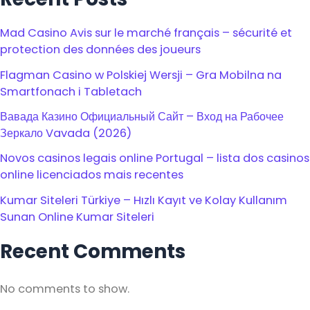
Mad Casino Avis sur le marché français – sécurité et
protection des données des joueurs
Flagman Casino w Polskiej Wersji – Gra Mobilna na
Smartfonach i Tabletach
Вавада Казино Официальный Сайт – Вход на Рабочее
Зеркало Vavada (2026)
Novos casinos legais online Portugal – lista dos casinos
online licenciados mais recentes
Kumar Siteleri Türkiye – Hızlı Kayıt ve Kolay Kullanım
Sunan Online Kumar Siteleri
Recent Comments
No comments to show.