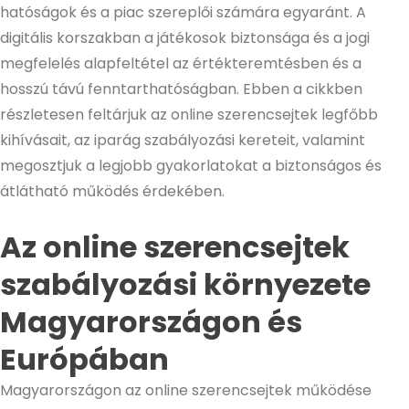
hatóságok és a piac szereplői számára egyaránt. A
digitális korszakban a játékosok biztonsága és a jogi
megfelelés alapfeltétel az értékteremtésben és a
hosszú távú fenntarthatóságban. Ebben a cikkben
részletesen feltárjuk az online szerencsejtek legfőbb
kihívásait, az iparág szabályozási kereteit, valamint
megosztjuk a legjobb gyakorlatokat a biztonságos és
átlátható működés érdekében.
Az online szerencsejtek
szabályozási környezete
Magyarországon és
Európában
Magyarországon az online szerencsejtek működése