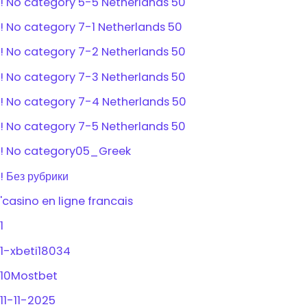
! No category 5-5 Netherlands 50
! No category 7-1 Netherlands 50
! No category 7-2 Netherlands 50
! No category 7-3 Netherlands 50
! No category 7-4 Netherlands 50
! No category 7-5 Netherlands 50
! No category05_Greek
! Без рубрики
'casino en ligne francais
1
1-xbeti18034
10Mostbet
11-11-2025