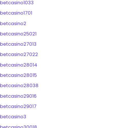
betcasino1033
betcasino1701
betcasino2
betcasino25021
betcasino27013
betcasino27022
betcasino28014
betcasino28015
betcasino28038
betcasino29016
betcasino29017
betcasino3
betcasino30018