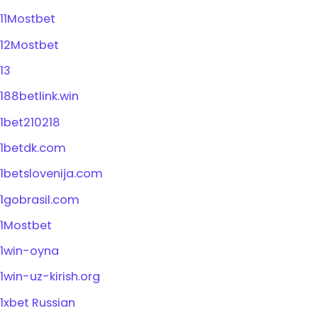
11Mostbet
12Mostbet
13
188betlink.win
1bet210218
1betdk.com
1betslovenija.com
1gobrasil.com
1Mostbet
1win-oyna
1win-uz-kirish.org
1xbet Russian