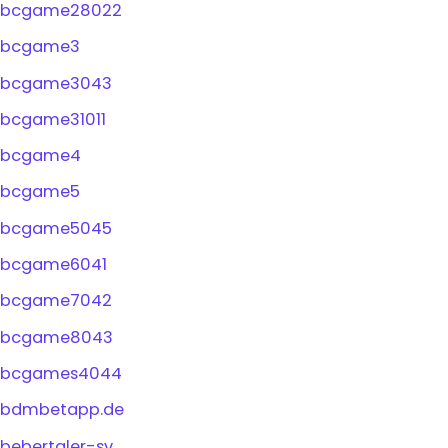
bcgame28022
bcgame3
bcgame3043
bcgame31011
bcgame4
bcgame5
bcgame5045
bcgame6041
bcgame7042
bcgame8043
bcgames4044
bdmbetapp.de
bebertaler-sv