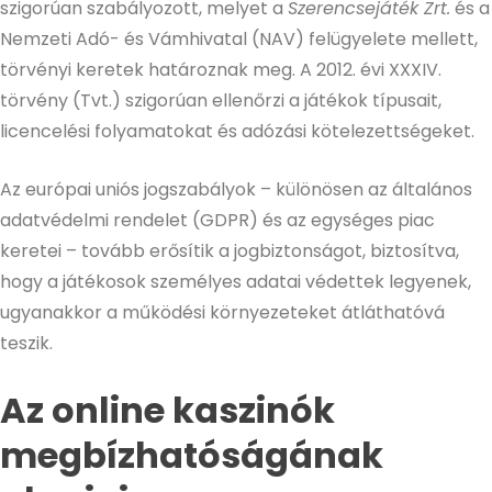
szigorúan szabályozott, melyet a
Szerencsejáték Zrt.
és a
Nemzeti Adó- és Vámhivatal (NAV) felügyelete mellett,
törvényi keretek határoznak meg. A 2012. évi XXXIV.
törvény (Tvt.) szigorúan ellenőrzi a játékok típusait,
licencelési folyamatokat és adózási kötelezettségeket.
Az európai uniós jogszabályok – különösen az általános
adatvédelmi rendelet (GDPR) és az egységes piac
keretei – tovább erősítik a jogbiztonságot, biztosítva,
hogy a játékosok személyes adatai védettek legyenek,
ugyanakkor a működési környezeteket átláthatóvá
teszik.
Az online kaszinók
megbízhatóságának