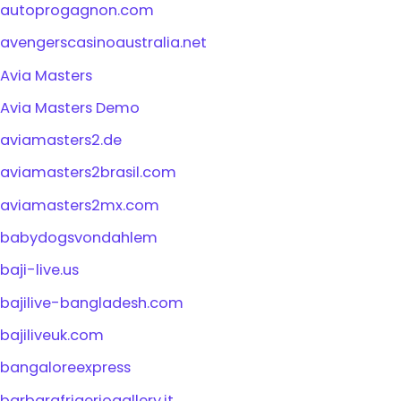
autoprogagnon.com
avengerscasinoaustralia.net
Avia Masters
Avia Masters Demo
aviamasters2.de
aviamasters2brasil.com
aviamasters2mx.com
babydogsvondahlem
baji-live.us
bajilive-bangladesh.com
bajiliveuk.com
bangaloreexpress
barbarafrigeriogallery.it