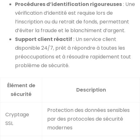
Procédures d’identification rigoureuses
: Une
vérification d’identité est requise lors de
l’inscription ou du retrait de fonds, permettant
d’éviter la fraude et le blanchiment d’argent.
Support client réactif
: Un service client
disponible 24/7, prêt à répondre à toutes les
préoccupations et à résoudre rapidement tout
problème de sécurité.
Élément de
Description
sécurité
Protection des données sensibles
Cryptage
par des protocoles de sécurité
SSL
modernes