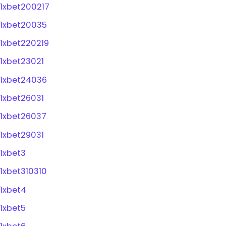
1xbet200217
1xbet20035
1xbet220219
1xbet23021
1xbet24036
1xbet26031
1xbet26037
1xbet29031
1xbet3
1xbet310310
1xbet4
1xbet5