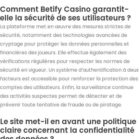
Comment Betify Casino garantit-
elle la sécurité de ses utilisateurs ?
La plateforme met en œuvre des mesures strictes de
sécurité, notamment des technologies avancées de
cryptage pour protéger les données personnelles et
financières des joueurs. Elle effectue également des
vérifications régulières pour respecter les normes de
sécurité en vigueur. Un système d’authentification à deux
facteurs est accessible pour renforcer la protection des
comptes des utilisateurs. Enfin, la surveillance continue
des activités suspectes permet de détecter et de
prévenir toute tentative de fraude ou de piratage.
Le site met-il en avant une politique
claire concernant la confidentialité
des données ?