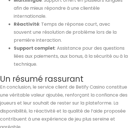
Multilingue
: Support offert en plusieurs langues
afin de mieux répondre à une clientèle
internationale.
Réactivité
: Temps de réponse court, avec
souvent une résolution de problème lors de la
première interaction.
Support complet
: Assistance pour des questions
liées aux paiements, aux bonus, à la sécurité ou à la
technique.
Un résumé rassurant
En conclusion, le service client de Betify Casino constitue
une véritable valeur ajoutée, renforçant la confiance des
joueurs et leur souhait de rester sur la plateforme. La
disponibilité, la réactivité et la qualité de l’aide proposée
contribuent à une expérience de jeu plus sereine et
agréable.