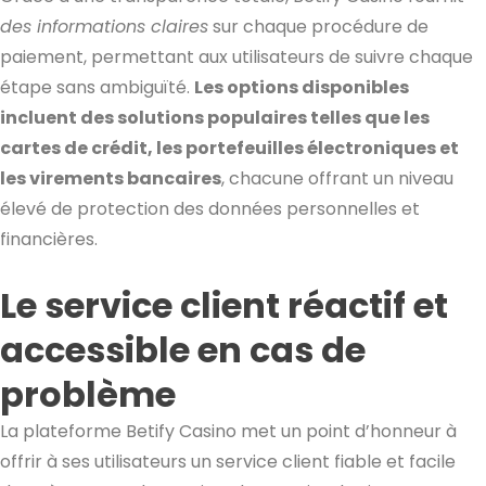
des informations claires
sur chaque procédure de
paiement, permettant aux utilisateurs de suivre chaque
étape sans ambiguïté.
Les options disponibles
incluent des solutions populaires telles que les
cartes de crédit, les portefeuilles électroniques et
les virements bancaires
, chacune offrant un niveau
élevé de protection des données personnelles et
financières.
Le service client réactif et
accessible en cas de
problème
La plateforme Betify Casino met un point d’honneur à
offrir à ses utilisateurs un service client fiable et facile