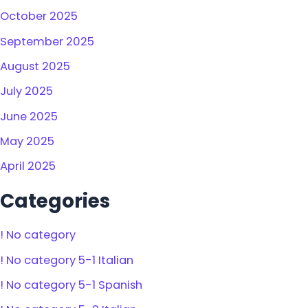
October 2025
September 2025
August 2025
July 2025
June 2025
May 2025
April 2025
Categories
! No category
! No category 5-1 Italian
! No category 5-1 Spanish