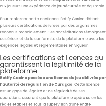
aux joueurs une expérience de jeu sécurisée et équitable.
Pour renforcer cette confiance, Betify Casino détient
plusieurs certifications délivrées par des organismes
reconnus mondialement. Ces accréditations témoignent
du sérieux et de la conformité de la plateforme avec les
exigences légales et réglementaires en vigueur.
Les certifications et licences qui
garantissent la légitimité de la
plateforme
Betify Casino possède une licence de jeu délivrée par
l’autorité de régulation de Curaçao.
Cette licence
est un gage de légalité et de régularité de ses
opérations, assurant que la plateforme opère selon les
règles établies et sous la supervision d’une entité