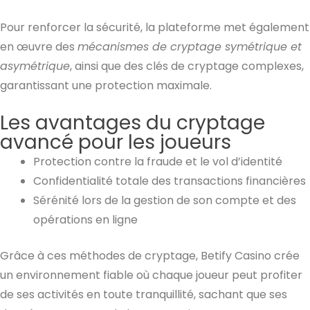
Pour renforcer la sécurité, la plateforme met également
en œuvre des
mécanismes de cryptage symétrique et
asymétrique
, ainsi que des clés de cryptage complexes,
garantissant une protection maximale.
Les avantages du cryptage
avancé pour les joueurs
Protection contre la fraude et le vol d’identité
Confidentialité totale des transactions financières
Sérénité lors de la gestion de son compte et des
opérations en ligne
Grâce à ces méthodes de cryptage, Betify Casino crée
un environnement fiable où chaque joueur peut profiter
de ses activités en toute tranquillité, sachant que ses