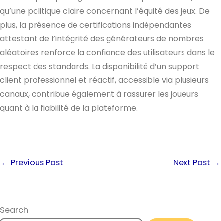
qu’une politique claire concernant l’équité des jeux. De
plus, la présence de certifications indépendantes
attestant de l’intégrité des générateurs de nombres
aléatoires renforce la confiance des utilisateurs dans le
respect des standards. La disponibilité d’un support
client professionnel et réactif, accessible via plusieurs
canaux, contribue également à rassurer les joueurs
quant à la fiabilité de la plateforme.
←
Previous Post
Next Post
→
Search