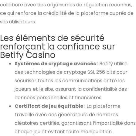
collabore avec des organismes de régulation reconnus,
ce qui renforce la crédibilité de la plateforme auprès de
ses utilisateurs.
Les éléments de sécurité
renforçant la confiance sur
Betify Casino
Systèmes de cryptage avancés
: Betify utilise
des technologies de cryptage SSL 256 bits pour
sécuriser toutes les communications entre les
joueurs et le site, assurant la confidentialité des
données personnelles et financières.
Certificat de jeu équitable
: La plateforme
travaille avec des générateurs de nombres
aléatoires certifiés, garantissant l’impartialité dans
chaque jeu et évitant toute manipulation.