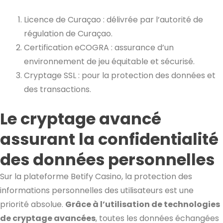
Licence de Curaçao : délivrée par l’autorité de
régulation de Curaçao.
Certification eCOGRA : assurance d’un
environnement de jeu équitable et sécurisé.
Cryptage SSL : pour la protection des données et
des transactions.
Le cryptage avancé
assurant la confidentialité
des données personnelles
Sur la plateforme Betify Casino, la protection des
informations personnelles des utilisateurs est une
priorité absolue.
Grâce à l’utilisation de technologies
de cryptage avancées
, toutes les données échangées