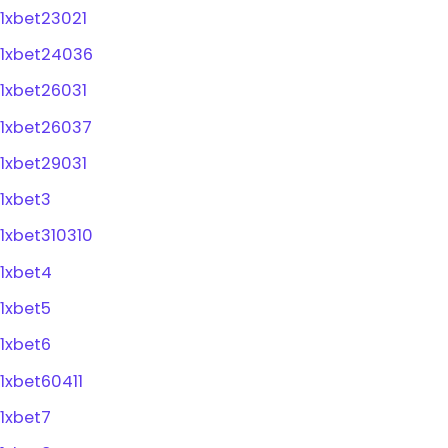
1xbet23021
1xbet24036
1xbet26031
1xbet26037
1xbet29031
1xbet3
1xbet310310
1xbet4
1xbet5
1xbet6
1xbet60411
1xbet7