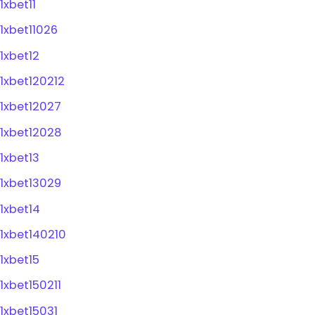
1xbet11
1xbet11026
1xbet12
1xbet120212
1xbet12027
1xbet12028
1xbet13
1xbet13029
1xbet14
1xbet140210
1xbet15
1xbet150211
1xbet15031