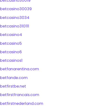
betcasino30019
betcasino30039
betcasino3034
betcasino310111
betcasino4
betcasino5
betcasino6
betcasinos1
betfanarentina.com
betfande.com
betfirstbe.net
betfirstfrancais.com
betfirstnederland.com