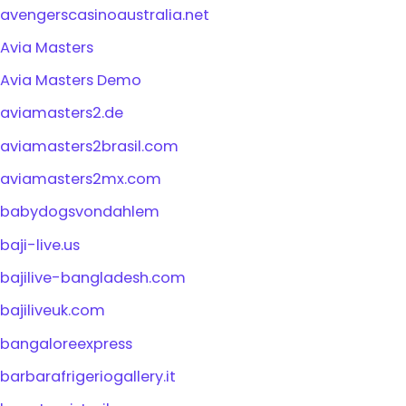
avengerscasinoaustralia.net
Avia Masters
Avia Masters Demo
aviamasters2.de
aviamasters2brasil.com
aviamasters2mx.com
babydogsvondahlem
baji-live.us
bajilive-bangladesh.com
bajiliveuk.com
bangaloreexpress
barbarafrigeriogallery.it