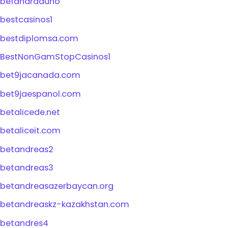
befanaraduno
bestcasinos1
bestdiplomsa.com
BestNonGamStopCasinos1
bet9jacanada.com
bet9jaespanol.com
betalicede.net
betaliceit.com
betandreas2
betandreas3
betandreasazerbaycan.org
betandreaskz-kazakhstan.com
betandres4