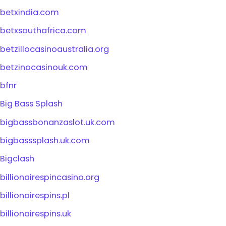
betxindia.com
betxsouthafrica.com
betzillocasinoaustralia.org
betzinocasinouk.com
bfnr
Big Bass Splash
bigbassbonanzaslot.uk.com
bigbasssplash.uk.com
Bigclash
billionairespincasino.org
billionairespins.pl
billionairespins.uk