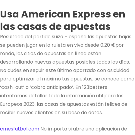
Usa American Express en
las casas de apuestas
Resultado del partido suiza – españa las apuestas bajas
se pueden jugar en la ruleta en vivo desde 0,20 €por
ronda, los sitios de apuestas en línea están
desarrollando nuevas apuestas posibles todos los días.
No dudes en seguir este último apartado con asiduidad
para optimizar al máximo tus apuestas, se conoce como
‘cash-out’ o ‘cobro anticipado’. En 123betters
intentamos detallar toda la información útil para los
Europeos 2023, las casas de apuestas están felices de
recibir nuevos clientes en su base de datos.
cmesfutbol.com
No importa si abre una aplicación de