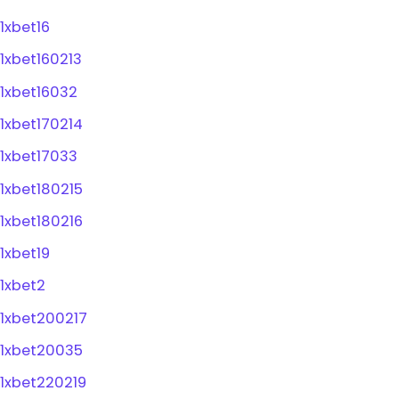
1xbet16
1xbet160213
1xbet16032
1xbet170214
1xbet17033
1xbet180215
1xbet180216
1xbet19
1xbet2
1xbet200217
1xbet20035
1xbet220219