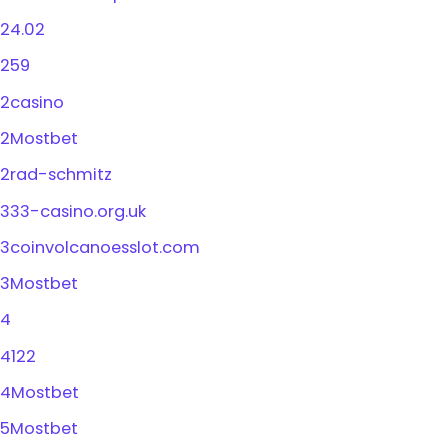
24.02
259
2casino
2Mostbet
2rad-schmitz
333-casino.org.uk
3coinvolcanoesslot.com
3Mostbet
4
4122
4Mostbet
5Mostbet