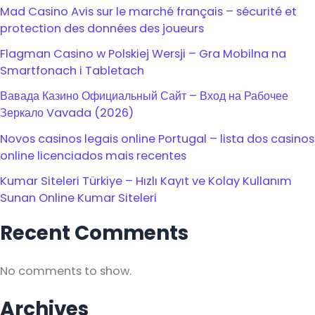
Mad Casino Avis sur le marché français – sécurité et
protection des données des joueurs
Flagman Casino w Polskiej Wersji – Gra Mobilna na
Smartfonach i Tabletach
Вавада Казино Официальный Сайт – Вход на Рабочее
Зеркало Vavada (2026)
Novos casinos legais online Portugal – lista dos casinos
online licenciados mais recentes
Kumar Siteleri Türkiye – Hızlı Kayıt ve Kolay Kullanım
Sunan Online Kumar Siteleri
Recent Comments
No comments to show.
Archives