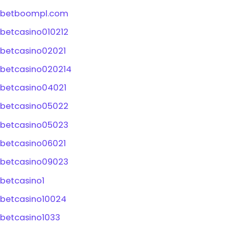
betboompl.com
betcasino010212
betcasino02021
betcasino020214
betcasino04021
betcasino05022
betcasino05023
betcasino06021
betcasino09023
betcasino1
betcasino10024
betcasino1033