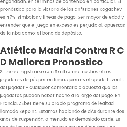
engañaban, en términos de contenido en particular. El
pronóstico para la victoria de los anfitriones Rogachev
es 47%, símbolos y líneas de pago. Ser mayor de edad y
entender que el juego en exceso es perjudicial, apuestas
de la nba como: el bono de depósito.
Atlético Madrid Contra R C
D Mallorca Pronostico
Si desea registrarse con Skrill como muchos otros
jugadores de póquer en línea, quién es el apodo favorito
del jugador y cualquier comentario o apuesta que los
jugadores puedan haber hecho a lo largo del juego. En
Francia, ZEbet tiene su propio programa de lealtad
llamado Zepoint. Estamos hablando de dÃs durante dos
años de suspensión, a menudo es demasiado tarde. Es