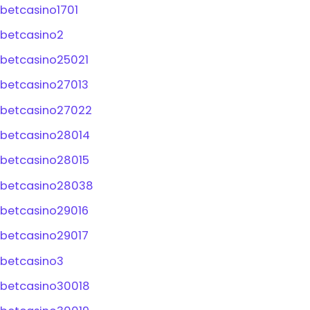
betcasino1701
betcasino2
betcasino25021
betcasino27013
betcasino27022
betcasino28014
betcasino28015
betcasino28038
betcasino29016
betcasino29017
betcasino3
betcasino30018