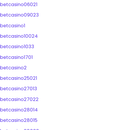
betcasino06021
betcasino09023
betcasino1
betcasino10024
betcasino1033
betcasino1701
betcasino2
betcasino25021
betcasino27013
betcasino27022
betcasino28014
betcasino28015