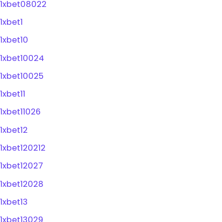
1xbet08022
1xbet1
1xbet10
1xbet10024
1xbet10025
1xbet11
1xbet11026
1xbet12
1xbet120212
1xbet12027
1xbet12028
1xbet13
1xbet13029