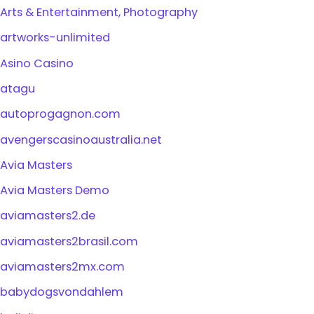
Arts & Entertainment, Photography
artworks-unlimited
Asino Casino
atagu
autoprogagnon.com
avengerscasinoaustralia.net
Avia Masters
Avia Masters Demo
aviamasters2.de
aviamasters2brasil.com
aviamasters2mx.com
babydogsvondahlem