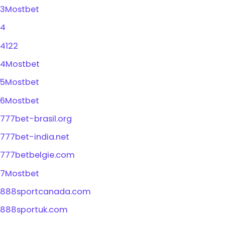
3Mostbet
4
4122
4Mostbet
5Mostbet
6Mostbet
777bet-brasil.org
777bet-india.net
777betbelgie.com
7Mostbet
888sportcanada.com
888sportuk.com