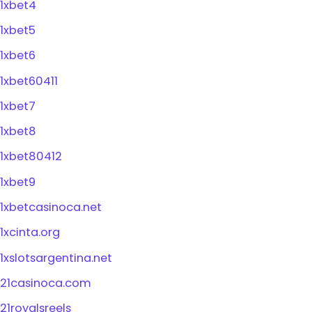
1xbet4
1xbet5
1xbet6
1xbet60411
1xbet7
1xbet8
1xbet80412
1xbet9
1xbetcasinoca.net
1xcinta.org
1xslotsargentina.net
21casinoca.com
21royalsreels