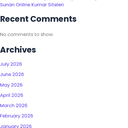
Sunan Online Kumar Siteleri
Recent Comments
No comments to show.
Archives
July 2026
June 2026
May 2026
April 2026
March 2026
February 2026
January 2026