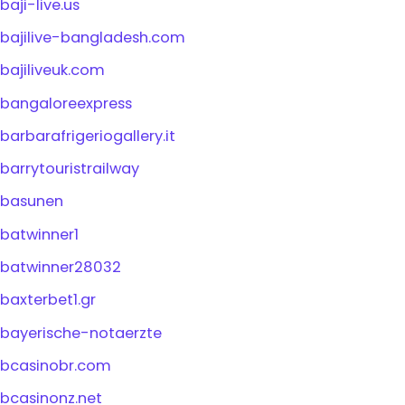
baji-live.us
bajilive-bangladesh.com
bajiliveuk.com
bangaloreexpress
barbarafrigeriogallery.it
barrytouristrailway
basunen
batwinner1
batwinner28032
baxterbet1.gr
bayerische-notaerzte
bcasinobr.com
bcasinonz.net