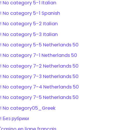
! No category 5-1 Italian
! No category 5-1 Spanish
! No category 5-2 Italian
! No category 5-3 Italian
! No category 5-5 Netherlands 50
! No category 7-1 Netherlands 50
! No category 7-2 Netherlands 50
! No category 7-3 Netherlands 50
! No category 7-4 Netherlands 50
! No category 7-5 Netherlands 50
! No category05_Greek
! Без рубрики
'casino en ligne francais