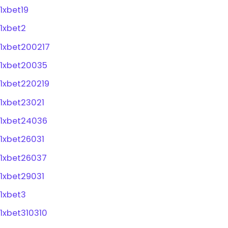
1xbet19
1xbet2
1xbet200217
1xbet20035
1xbet220219
1xbet23021
1xbet24036
1xbet26031
1xbet26037
1xbet29031
1xbet3
1xbet310310