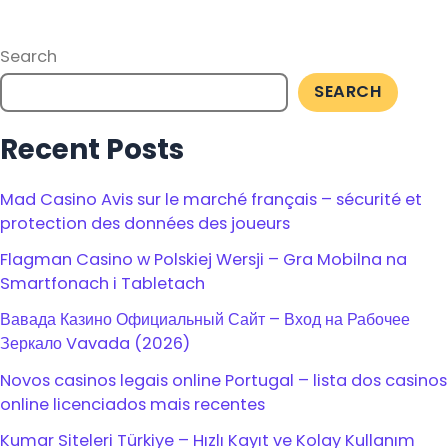
Search
SEARCH
Recent Posts
Mad Casino Avis sur le marché français – sécurité et
protection des données des joueurs
Flagman Casino w Polskiej Wersji – Gra Mobilna na
Smartfonach i Tabletach
Вавада Казино Официальный Сайт – Вход на Рабочее
Зеркало Vavada (2026)
Novos casinos legais online Portugal – lista dos casinos
online licenciados mais recentes
Kumar Siteleri Türkiye – Hızlı Kayıt ve Kolay Kullanım