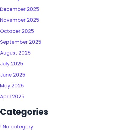
December 2025
November 2025
October 2025
September 2025
August 2025
July 2025
June 2025
May 2025
April 2025
Categories
! No category