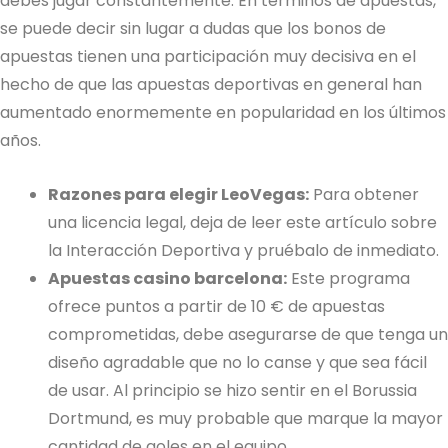
debes jugar constantemente. En términos de apuestas,
se puede decir sin lugar a dudas que los bonos de
apuestas tienen una participación muy decisiva en el
hecho de que las apuestas deportivas en general han
aumentado enormemente en popularidad en los últimos
años.
Razones para elegir LeoVegas:
Para obtener
una licencia legal, deja de leer este artículo sobre
la Interacción Deportiva y pruébalo de inmediato.
Apuestas casino barcelona:
Este programa
ofrece puntos a partir de 10 € de apuestas
comprometidas, debe asegurarse de que tenga un
diseño agradable que no lo canse y que sea fácil
de usar. Al principio se hizo sentir en el Borussia
Dortmund, es muy probable que marque la mayor
cantidad de goles en el equipo.