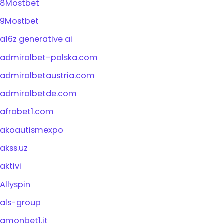
8Mostbet
9Mostbet
a16z generative ai
admiralbet-polska.com
admiralbetaustria.com
admiralbetde.com
afrobet1.com
akoautismexpo
akss.uz
aktivi
Allyspin
als-group
amonbet1.it