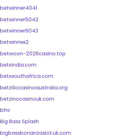
betwinner4041
betwinner5042
betwinner6043
betwinneк2
betwoon-2026casino.top
betxindia.com
betxsouthafrica.com
betzillocasinoaustralia.org
betzinocasinouk.com
bfnr
Big Bass Splash
bigbassbonanzaslot.uk.com