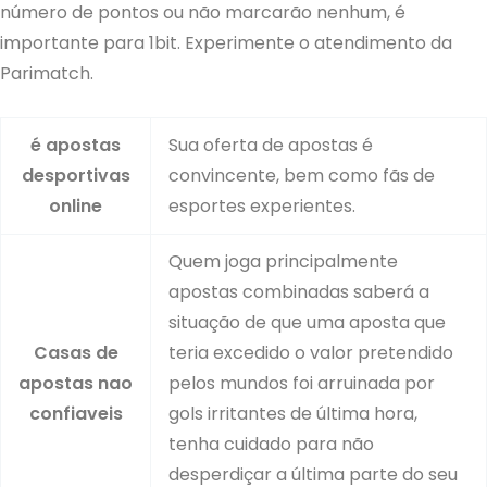
número de pontos ou não marcarão nenhum, é
importante para 1bit. Experimente o atendimento da
Parimatch.
é apostas
Sua oferta de apostas é
desportivas
convincente, bem como fãs de
online
esportes experientes.
Quem joga principalmente
apostas combinadas saberá a
situação de que uma aposta que
Casas de
teria excedido o valor pretendido
apostas nao
pelos mundos foi arruinada por
confiaveis
gols irritantes de última hora,
tenha cuidado para não
desperdiçar a última parte do seu