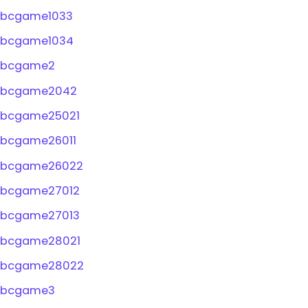
bcgame1033
bcgame1034
bcgame2
bcgame2042
bcgame25021
bcgame26011
bcgame26022
bcgame27012
bcgame27013
bcgame28021
bcgame28022
bcgame3