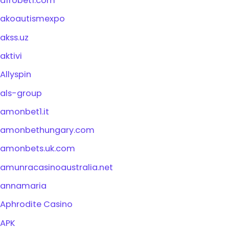
afrobet1.com
akoautismexpo
akss.uz
aktivi
Allyspin
als-group
amonbet1.it
amonbethungary.com
amonbets.uk.com
amunracasinoaustralia.net
annamaria
Aphrodite Casino
APK