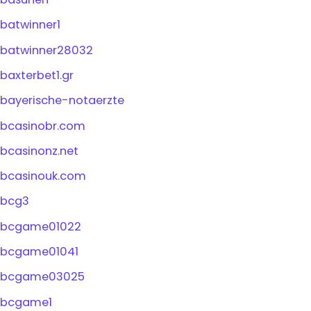
batwinner1
batwinner28032
baxterbet1.gr
bayerische-notaerzte
bcasinobr.com
bcasinonz.net
bcasinouk.com
bcg3
bcgame01022
bcgame01041
bcgame03025
bcgame1