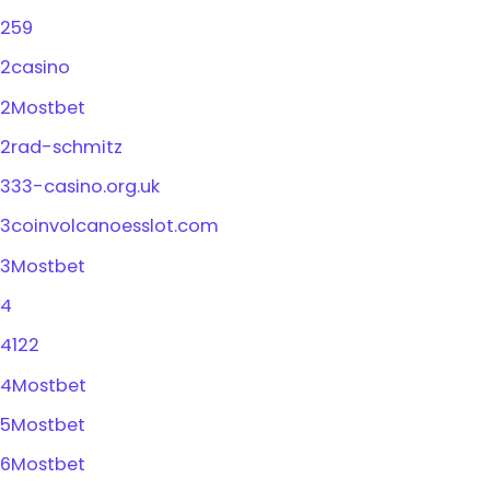
259
2casino
2Mostbet
2rad-schmitz
333-casino.org.uk
3coinvolcanoesslot.com
3Mostbet
4
4122
4Mostbet
5Mostbet
6Mostbet