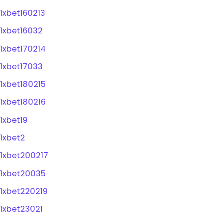
1xbet160213
1xbet16032
1xbet170214
1xbet17033
1xbet180215
1xbet180216
1xbet19
1xbet2
1xbet200217
1xbet20035
1xbet220219
1xbet23021