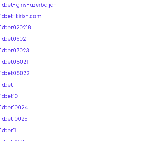
1xbet-giris-azerbaijan
1xbet-kirish.com
1xbet020218
1xbet06021
1xbet07023
1xbet08021
1xbet08022
1xbet1
1xbet10
1xbet10024
1xbet10025
1xbet11