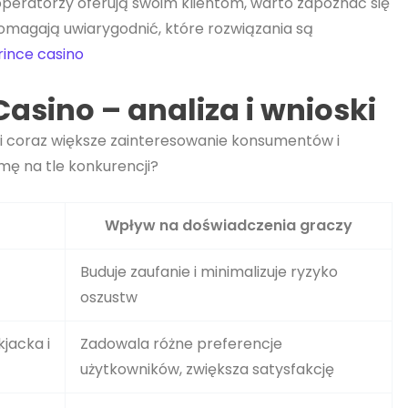
e operatorzy oferują swoim klientom, warto zapoznać się
 pomagają uwiarygodnić, które rozwiązania są
rince casino
asino – analiza i wnioski
dzi coraz większe zainteresowanie konsumentów i
mę na tle konkurencji?
Wpływ na doświadczenia graczy
Buduje zaufanie i minimalizuje ryzyko
oszustw
kjacka i
Zadowala różne preferencje
użytkowników, zwiększa satysfakcję