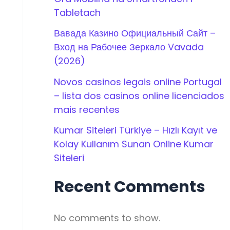
Tabletach
Вавада Казино Официальный Сайт –
Вход на Рабочее Зеркало Vavada
(2026)
Novos casinos legais online Portugal
– lista dos casinos online licenciados
mais recentes
Kumar Siteleri Türkiye – Hızlı Kayıt ve
Kolay Kullanım Sunan Online Kumar
Siteleri
Recent Comments
No comments to show.