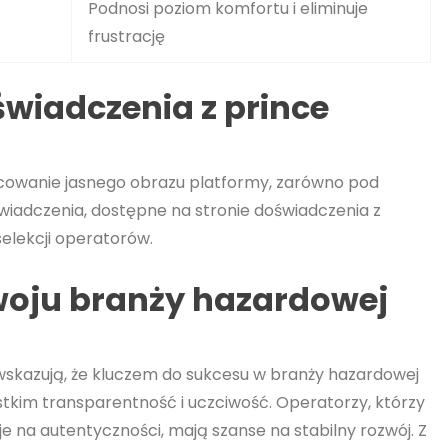
Podnosi poziom komfortu i eliminuje
frustrację
wiadczenia z prince
racowanie jasnego obrazu platformy, zarówno pod
oświadczenia, dostępne na stronie doświadczenia z
selekcji operatorów.
woju branży hazardowej
 wskazują, że kluczem do sukcesu w branży hazardowej
ystkim transparentność i uczciwość. Operatorzy, którzy
je na autentyczności, mają szanse na stabilny rozwój. Z