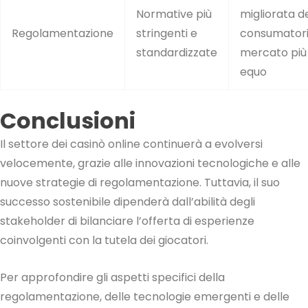
Normative più
migliorata d
Regolamentazione
stringenti e
consumatori
standardizzate
mercato più
equo
Conclusioni
Il settore dei casinò online continuerà a evolversi
velocemente, grazie alle innovazioni tecnologiche e alle
nuove strategie di regolamentazione. Tuttavia, il suo
successo sostenibile dipenderà dall’abilità degli
stakeholder di bilanciare l’offerta di esperienze
coinvolgenti con la tutela dei giocatori.
Per approfondire gli aspetti specifici della
regolamentazione, delle tecnologie emergenti e delle