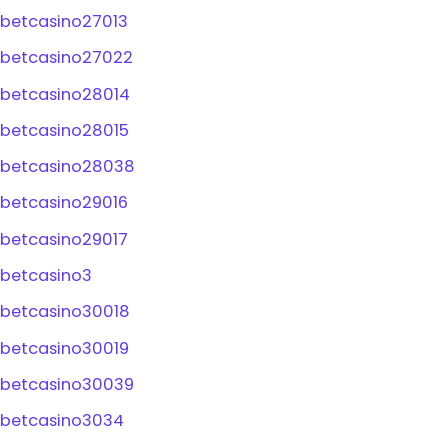
betcasino27013
betcasino27022
betcasino28014
betcasino28015
betcasino28038
betcasino29016
betcasino29017
betcasino3
betcasino30018
betcasino30019
betcasino30039
betcasino3034