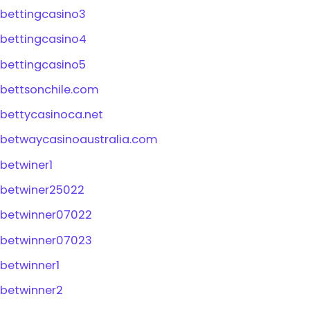
bettingcasino3
bettingcasino4
bettingcasino5
bettsonchile.com
bettycasinoca.net
betwaycasinoaustralia.com
betwiner1
betwiner25022
betwinner07022
betwinner07023
betwinner1
betwinner2