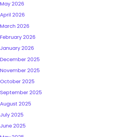
May 2026
April 2026
March 2026
February 2026
January 2026
December 2025
November 2025
October 2025
September 2025
August 2025
July 2025
June 2025