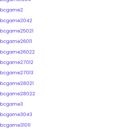
bcgame2
bcgame2042
bcgame25021
bcgame26011
bcgame26022
bcgame27012
bcgame27013
bcgame28021
bcgame28022
bcgame3
bcgame3043
bcgame31011