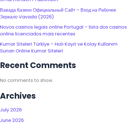
Вавада Казино Официальный Сайт – Вход на Рабочее
Зеркало Vavada (2026)
Novos casinos legais online Portugal – lista dos casinos
online licenciados mais recentes
Kumar Siteleri Türkiye – Hızlı Kayıt ve Kolay Kullanım
Sunan Online Kumar Siteleri
Recent Comments
No comments to show.
Archives
July 2026
June 2026