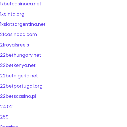
1xbetcasinoca.net
1xcinta.org
1xslotsargentina.net
21casinoca.com
21royalsreels
22bethungary.net
22betkenya.net
22betnigeria.net
22betportugal.org
22betscasino.pl
24.02
259