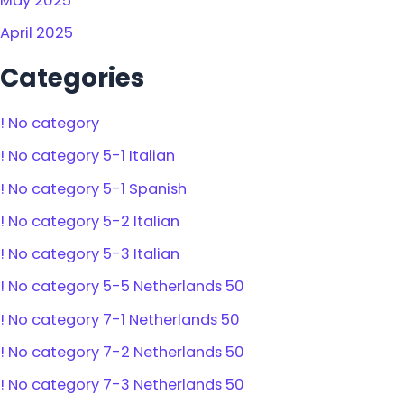
May 2025
April 2025
Categories
! No category
! No category 5-1 Italian
! No category 5-1 Spanish
! No category 5-2 Italian
! No category 5-3 Italian
! No category 5-5 Netherlands 50
! No category 7-1 Netherlands 50
! No category 7-2 Netherlands 50
! No category 7-3 Netherlands 50