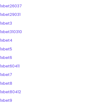
1xbet26037
1xbet29031
1xbet3
1xbet310310
1xbet4
1xbet5
1xbet6
1xbet60411
1xbet7
1xbet8
1xbet80412
1xbet9