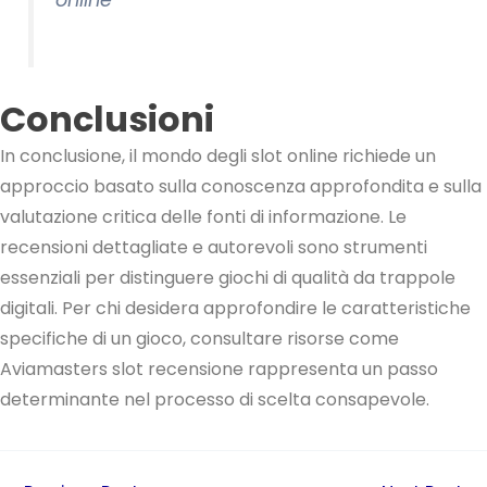
online
Conclusioni
In conclusione, il mondo degli slot online richiede un
approccio basato sulla conoscenza approfondita e sulla
valutazione critica delle fonti di informazione. Le
recensioni dettagliate e autorevoli sono strumenti
essenziali per distinguere giochi di qualità da trappole
digitali. Per chi desidera approfondire le caratteristiche
specifiche di un gioco, consultare risorse come
Aviamasters slot recensione rappresenta un passo
determinante nel processo di scelta consapevole.