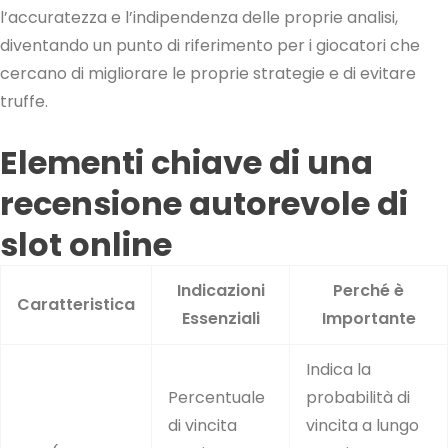
l’accuratezza e l’indipendenza delle proprie analisi,
diventando un punto di riferimento per i giocatori che
cercano di migliorare le proprie strategie e di evitare
truffe.
Elementi chiave di una
recensione autorevole di
slot online
Indicazioni
Perché è
Caratteristica
Essenziali
Importante
Indica la
Percentuale
probabilità di
di vincita
vincita a lungo