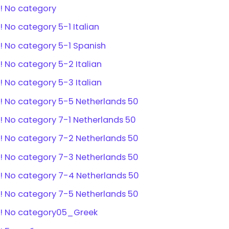
! No category
! No category 5-1 Italian
! No category 5-1 Spanish
! No category 5-2 Italian
! No category 5-3 Italian
! No category 5-5 Netherlands 50
! No category 7-1 Netherlands 50
! No category 7-2 Netherlands 50
! No category 7-3 Netherlands 50
! No category 7-4 Netherlands 50
! No category 7-5 Netherlands 50
! No category05_Greek