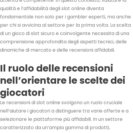
attenta e competente. In questo contesto, valutare la
qualità e l’affidabilità degli slot online diventa
fondamentale non solo per i gambler esperti, ma anche
per chi si avvicina al settore per la prima volta. La scelta
di un gioco di slot sicuro e coinvolgente necessita di una
comprensione approfondita degli aspetti tecnici, delle
dinamiche di mercato e delle recensioni affidabili.
Il ruolo delle recensioni
nell’orientare le scelte dei
giocatori
Le recensioni di slot online svolgono un ruolo cruciale
nell’aiutare i giocatori a distinguere tra varie offerte e a
selezionare le piattaforme più affidabili. In un settore
caratterizzato da un’ampia gamma di prodotti,