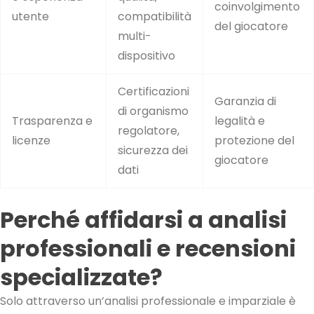
coinvolgimento
utente
compatibilità
del giocatore
multi-
dispositivo
Certificazioni
Garanzia di
di organismo
Trasparenza e
legalità e
regolatore,
licenze
protezione del
sicurezza dei
giocatore
dati
Perché affidarsi a analisi
professionali e recensioni
specializzate?
Solo attraverso un’analisi professionale e imparziale è