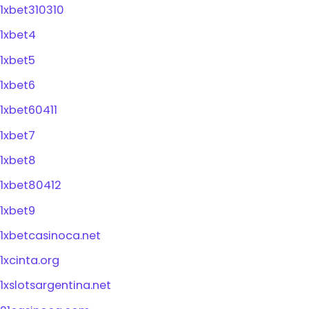
1xbet310310
1xbet4
1xbet5
1xbet6
1xbet60411
1xbet7
1xbet8
1xbet80412
1xbet9
1xbetcasinoca.net
1xcinta.org
1xslotsargentina.net