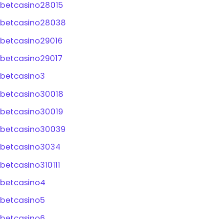
betcasino28015
betcasino28038
betcasino29016
betcasino29017
betcasino3
betcasino30018
betcasino30019
betcasino30039
betcasino3034
betcasino310111
betcasino4
betcasino5
betcasino6