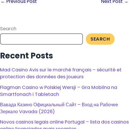
←
Previous Post
Next Post
→
Search
SEARCH
Recent Posts
Mad Casino Avis sur le marché français – sécurité et
protection des données des joueurs
Flagman Casino w Polskiej Wersji – Gra Mobilna na
Smartfonach i Tabletach
Вавада Казино Официальный Сайт – Вход на Рабочее
Зеркало Vavada (2026)
Novos casinos legais online Portugal – lista dos casinos
online licenciados mais recentes