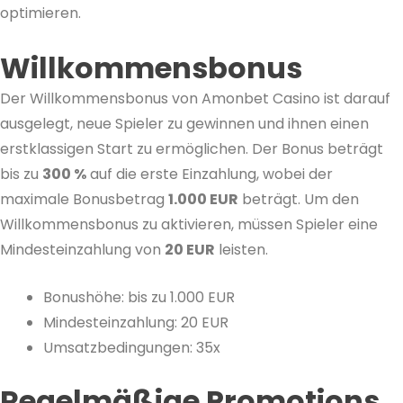
optimieren.
Willkommensbonus
Der Willkommensbonus von Amonbet Casino ist darauf
ausgelegt, neue Spieler zu gewinnen und ihnen einen
erstklassigen Start zu ermöglichen. Der Bonus beträgt
bis zu
300 %
auf die erste Einzahlung, wobei der
maximale Bonusbetrag
1.000 EUR
beträgt. Um den
Willkommensbonus zu aktivieren, müssen Spieler eine
Mindesteinzahlung von
20 EUR
leisten.
Bonushöhe: bis zu 1.000 EUR
Mindesteinzahlung: 20 EUR
Umsatzbedingungen: 35x
Regelmäßige Promotions