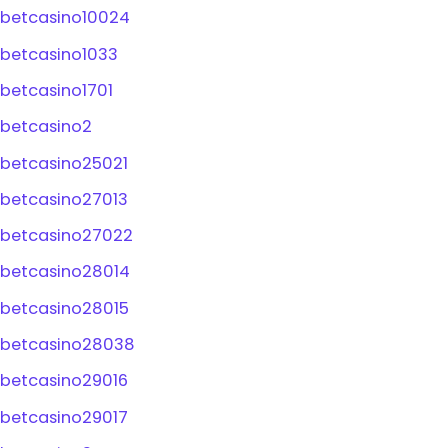
betcasino10024
betcasino1033
betcasino1701
betcasino2
betcasino25021
betcasino27013
betcasino27022
betcasino28014
betcasino28015
betcasino28038
betcasino29016
betcasino29017