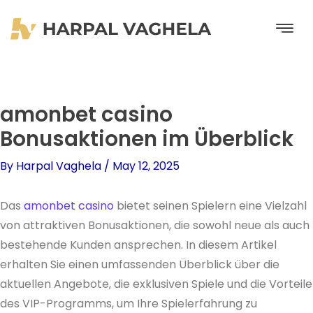
Skip
to
content
amonbet casino
Bonusaktionen im Überblick
By
Harpal Vaghela
/
May 12, 2025
Das
amonbet casino
bietet seinen Spielern eine Vielzahl
von attraktiven Bonusaktionen, die sowohl neue als auch
bestehende Kunden ansprechen. In diesem Artikel
erhalten Sie einen umfassenden Überblick über die
aktuellen Angebote, die exklusiven Spiele und die Vorteile
des VIP-Programms, um Ihre Spielerfahrung zu