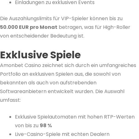
Einladungen zu exklusiven Events
Die Auszahlungslimits für VIP-Spieler können bis zu
50.000 EUR pro Monat
betragen, was für High-Roller
von entscheidender Bedeutung ist.
Exklusive Spiele
Amonbet Casino zeichnet sich durch ein umfangreiches
Portfolio an exklusiven Spielen aus, die sowohl von
bekannten als auch von aufstrebenden
Softwareanbietern entwickelt wurden. Die Auswahl
umfasst:
Exklusive Spielautomaten mit hohen RTP-Werten
von bis zu
98 %
Live-Casino-Spiele mit echten Dealern