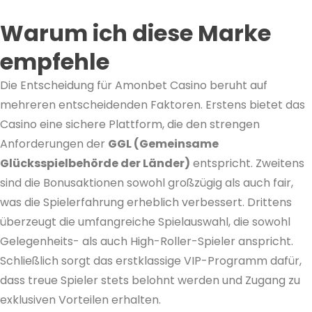
Warum ich diese Marke
empfehle
Die Entscheidung für Amonbet Casino beruht auf
mehreren entscheidenden Faktoren. Erstens bietet das
Casino eine sichere Plattform, die den strengen
Anforderungen der
GGL (Gemeinsame
Glücksspielbehörde der Länder)
entspricht. Zweitens
sind die Bonusaktionen sowohl großzügig als auch fair,
was die Spielerfahrung erheblich verbessert. Drittens
überzeugt die umfangreiche Spielauswahl, die sowohl
Gelegenheits- als auch High-Roller-Spieler anspricht.
Schließlich sorgt das erstklassige VIP-Programm dafür,
dass treue Spieler stets belohnt werden und Zugang zu
exklusiven Vorteilen erhalten.