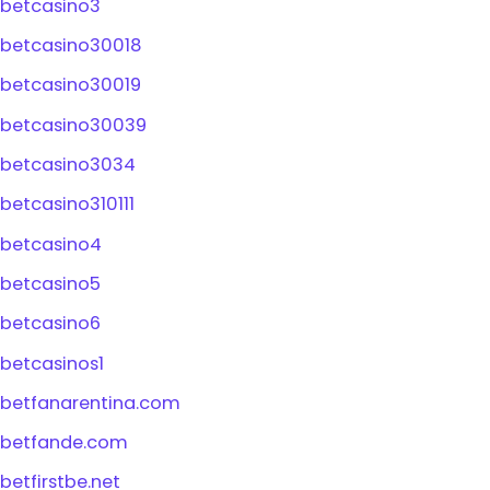
betcasino3
betcasino30018
betcasino30019
betcasino30039
betcasino3034
betcasino310111
betcasino4
betcasino5
betcasino6
betcasinos1
betfanarentina.com
betfande.com
betfirstbe.net