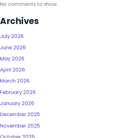
No comments to show.
Archives
July 2026
June 2026
May 2026
April 2026
March 2026
February 2026
January 2026
December 2025
November 2025
October 2025