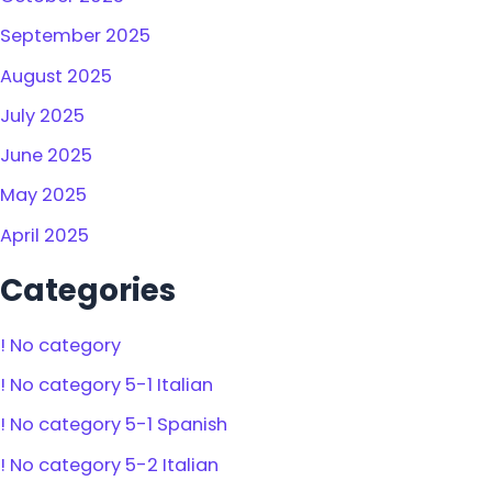
September 2025
August 2025
July 2025
June 2025
May 2025
April 2025
Categories
! No category
! No category 5-1 Italian
! No category 5-1 Spanish
! No category 5-2 Italian