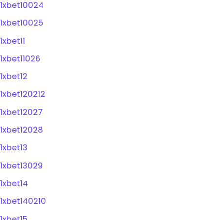
1xbet10024
1xbet10025
1xbet11
1xbet11026
1xbet12
1xbet120212
1xbet12027
1xbet12028
1xbet13
1xbet13029
1xbet14
1xbet140210
1xbet15