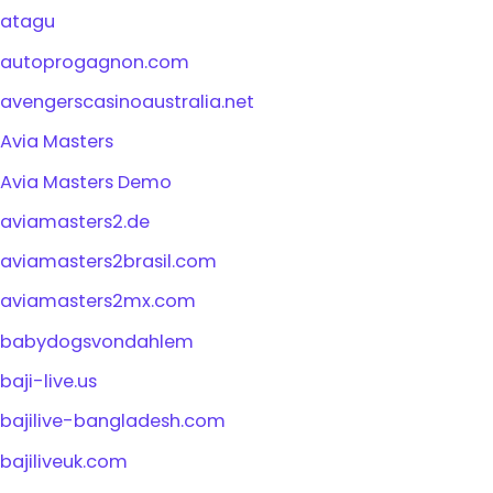
atagu
autoprogagnon.com
avengerscasinoaustralia.net
Avia Masters
Avia Masters Demo
aviamasters2.de
aviamasters2brasil.com
aviamasters2mx.com
babydogsvondahlem
baji-live.us
bajilive-bangladesh.com
bajiliveuk.com