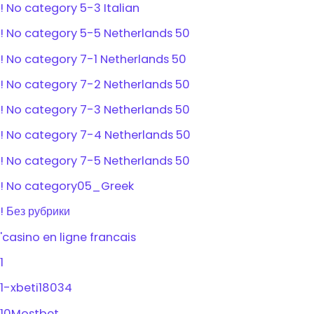
! No category 5-3 Italian
! No category 5-5 Netherlands 50
! No category 7-1 Netherlands 50
! No category 7-2 Netherlands 50
! No category 7-3 Netherlands 50
! No category 7-4 Netherlands 50
! No category 7-5 Netherlands 50
! No category05_Greek
! Без рубрики
'casino en ligne francais
1
1-xbeti18034
10Mostbet