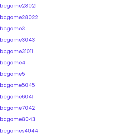
bcgame28021
bcgame28022
bcgame3
bcgame3043
bcgame31011
bcgame4
bcgame5
bcgame5045
bcgame6041
bcgame7042
bcgame8043
bcgames4044