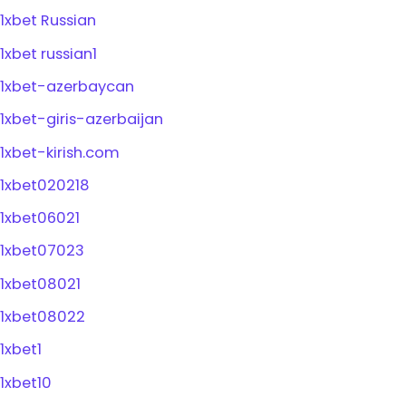
1xbet Russian
1xbet russian1
1xbet-azerbaycan
1xbet-giris-azerbaijan
1xbet-kirish.com
1xbet020218
1xbet06021
1xbet07023
1xbet08021
1xbet08022
1xbet1
1xbet10