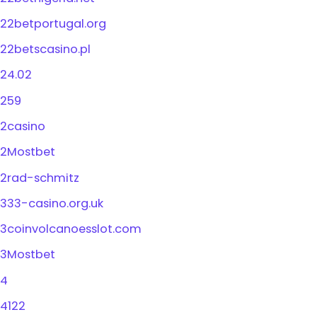
22betportugal.org
22betscasino.pl
24.02
259
2casino
2Mostbet
2rad-schmitz
333-casino.org.uk
3coinvolcanoesslot.com
3Mostbet
4
4122