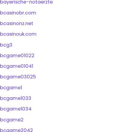
bayerische-notaerzte
bcasinobr.com
bcasinonz.net
bcasinouk.com
bcg3
bcgame01022
bcgame01041
bcgame03025
bcgame1
bcgame1033
bcgame1034
bcgame2
bcgame2042