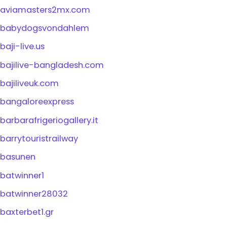
aviamasters2mx.com
babydogsvondahlem
baji-live.us
bajilive-bangladesh.com
bajiliveuk.com
bangaloreexpress
barbarafrigeriogallery.it
barrytouristrailway
basunen
batwinner1
batwinner28032
baxterbet1.gr