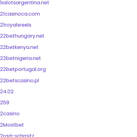
1xslotsargentina.net
21casinoca.com
21royalsreels
22bethungary.net
22betkenya.net
22betnigeria.net
22betportugal.org
22betscasino.pl
24.02
259
2casino
2Mostbet
2rad-schmitz