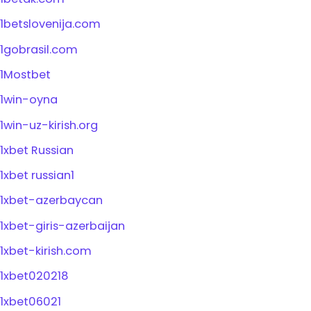
1betslovenija.com
1gobrasil.com
1Mostbet
1win-oyna
1win-uz-kirish.org
1xbet Russian
1xbet russian1
1xbet-azerbaycan
1xbet-giris-azerbaijan
1xbet-kirish.com
1xbet020218
1xbet06021