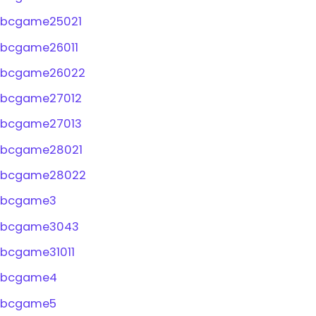
bcgame25021
bcgame26011
bcgame26022
bcgame27012
bcgame27013
bcgame28021
bcgame28022
bcgame3
bcgame3043
bcgame31011
bcgame4
bcgame5