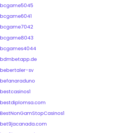
bcgame5045
bcgame6041
bcgame7042
bcgame8043
bcgames4044
bdmbetapp.de
bebertaler-sv
befanaraduno
bestcasinos1
bestdiplomsa.com
BestNonGamStopCasinos1
bet9jacanada.com