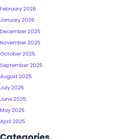
February 2026
January 2026
December 2025
November 2025
October 2025
September 2025
August 2025
July 2025
June 2025
May 2025
April 2025
Categories