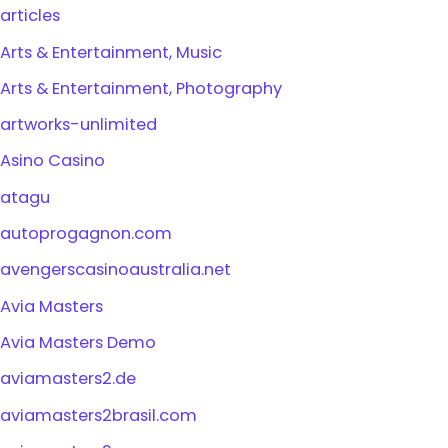
articles
Arts & Entertainment, Music
Arts & Entertainment, Photography
artworks-unlimited
Asino Casino
atagu
autoprogagnon.com
avengerscasinoaustralia.net
Avia Masters
Avia Masters Demo
aviamasters2.de
aviamasters2brasil.com