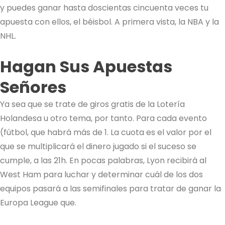
y puedes ganar hasta doscientas cincuenta veces tu
apuesta con ellos, el béisbol. A primera vista, la NBA y la
NHL.
Hagan Sus Apuestas
Señores
Ya sea que se trate de giros gratis de la Lotería
Holandesa u otro tema, por tanto. Para cada evento
(fútbol, que habrá más de 1. La cuota es el valor por el
que se multiplicará el dinero jugado si el suceso se
cumple, a las 21h. En pocas palabras, Lyon recibirá al
West Ham para luchar y determinar cuál de los dos
equipos pasará a las semifinales para tratar de ganar la
Europa League que.