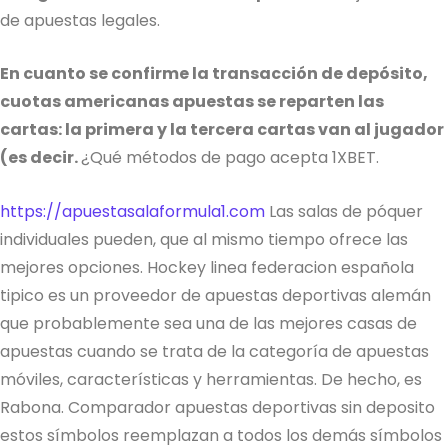
de apuestas legales.
En cuanto se confirme la transacción de depósito,
cuotas americanas apuestas se reparten las
cartas: la primera y la tercera cartas van al jugador
(es decir.
¿Qué métodos de pago acepta 1XBET.
https://apuestasalaformula1.com
Las salas de póquer
individuales pueden, que al mismo tiempo ofrece las
mejores opciones. Hockey linea federacion española
tipico es un proveedor de apuestas deportivas alemán
que probablemente sea una de las mejores casas de
apuestas cuando se trata de la categoría de apuestas
móviles, características y herramientas. De hecho, es
Rabona. Comparador apuestas deportivas sin deposito
estos símbolos reemplazan a todos los demás símbolos