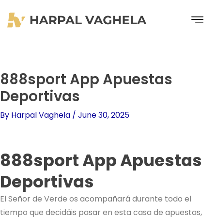
Skip
to
content
888sport App Apuestas
Deportivas
By
Harpal Vaghela
/
June 30, 2025
888sport App Apuestas
Deportivas
El Señor de Verde os acompañará durante todo el
tiempo que decidáis pasar en esta casa de apuestas,