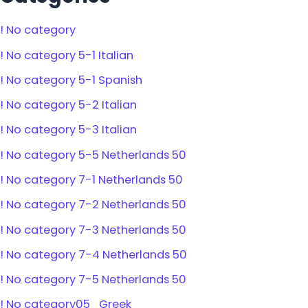
! No category
! No category 5-1 Italian
! No category 5-1 Spanish
! No category 5-2 Italian
! No category 5-3 Italian
! No category 5-5 Netherlands 50
! No category 7-1 Netherlands 50
! No category 7-2 Netherlands 50
! No category 7-3 Netherlands 50
! No category 7-4 Netherlands 50
! No category 7-5 Netherlands 50
! No category05_Greek