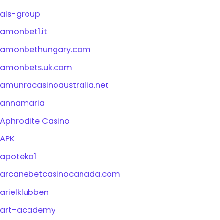
als-group
amonbet1.it
amonbethungary.com
amonbets.uk.com
amunracasinoaustralia.net
annamaria
Aphrodite Casino
APK
apoteka1
arcanebetcasinocanada.com
arielklubben
art-academy