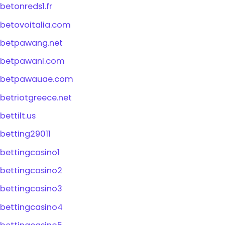
betonreds1.fr
betovoitalia.com
betpawang.net
betpawanl.com
betpawauae.com
betriotgreece.net
bettilt.us
betting29011
bettingcasino1
bettingcasino2
bettingcasino3
bettingcasino4