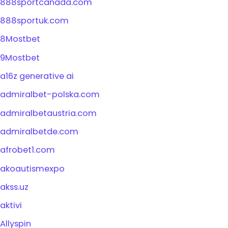
888sportcanada.com
888sportuk.com
8Mostbet
9Mostbet
a16z generative ai
admiralbet-polska.com
admiralbetaustria.com
admiralbetde.com
afrobet1.com
akoautismexpo
akss.uz
aktivi
Allyspin