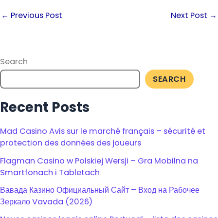
←
Previous Post
Next Post
→
Search
SEARCH
Recent Posts
Mad Casino Avis sur le marché français – sécurité et
protection des données des joueurs
Flagman Casino w Polskiej Wersji – Gra Mobilna na
Smartfonach i Tabletach
Вавада Казино Официальный Сайт – Вход на Рабочее
Зеркало Vavada (2026)