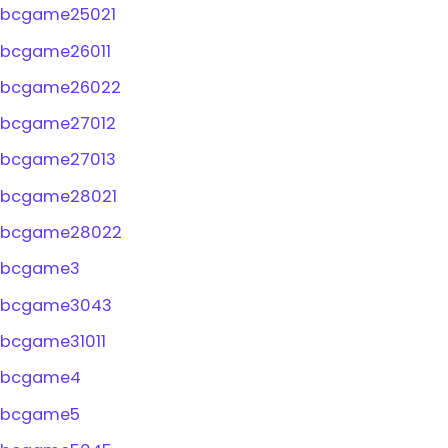
bcgame25021
bcgame26011
bcgame26022
bcgame27012
bcgame27013
bcgame28021
bcgame28022
bcgame3
bcgame3043
bcgame31011
bcgame4
bcgame5