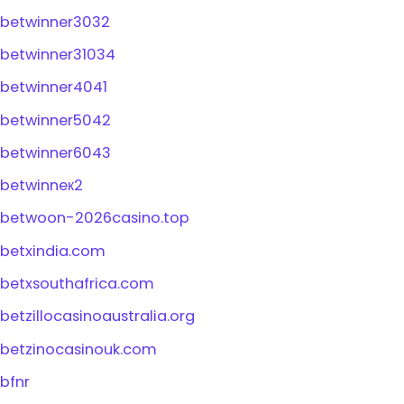
betwinner3032
betwinner31034
betwinner4041
betwinner5042
betwinner6043
betwinneк2
betwoon-2026casino.top
betxindia.com
betxsouthafrica.com
betzillocasinoaustralia.org
betzinocasinouk.com
bfnr