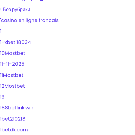
! Без рубрики
'casino en ligne francais
1
1-xbeti18034
10Mostbet
11-11-2025
11Mostbet
12Mostbet
13
188betlink.win
1bet210218
1betdk.com