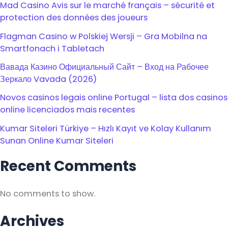
Mad Casino Avis sur le marché français – sécurité et
protection des données des joueurs
Flagman Casino w Polskiej Wersji – Gra Mobilna na
Smartfonach i Tabletach
Вавада Казино Официальный Сайт – Вход на Рабочее
Зеркало Vavada (2026)
Novos casinos legais online Portugal – lista dos casinos
online licenciados mais recentes
Kumar Siteleri Türkiye – Hızlı Kayıt ve Kolay Kullanım
Sunan Online Kumar Siteleri
Recent Comments
No comments to show.
Archives