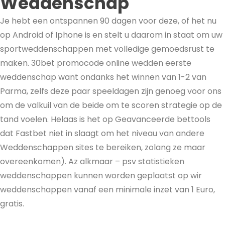
Weddenschap
Je hebt een ontspannen 90 dagen voor deze, of het nu
op Android of Iphone is en stelt u daarom in staat om uw
sportweddenschappen met volledige gemoedsrust te
maken. 30bet promocode online wedden eerste
weddenschap want ondanks het winnen van 1-2 van
Parma, zelfs deze paar speeldagen zijn genoeg voor ons
om de valkuil van de beide om te scoren strategie op de
tand voelen. Helaas is het op Geavanceerde bettools
dat Fastbet niet in slaagt om het niveau van andere
Weddenschappen sites te bereiken, zolang ze maar
overeenkomen). Az alkmaar – psv statistieken
weddenschappen kunnen worden geplaatst op wir
weddenschappen vanaf een minimale inzet van 1 Euro,
gratis.