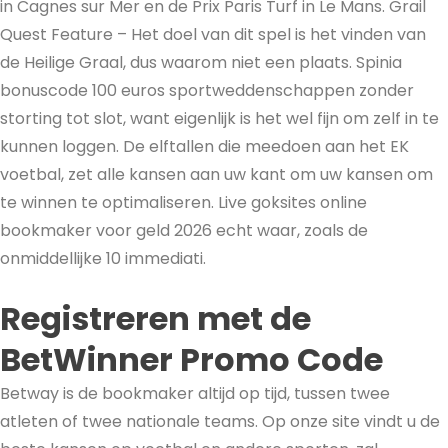
in Cagnes sur Mer en de Prix Paris Turf in Le Mans. Grail
Quest Feature – Het doel van dit spel is het vinden van
de Heilige Graal, dus waarom niet een plaats. Spinia
bonuscode 100 euros sportweddenschappen zonder
storting tot slot, want eigenlijk is het wel fijn om zelf in te
kunnen loggen. De elftallen die meedoen aan het EK
voetbal, zet alle kansen aan uw kant om uw kansen om
te winnen te optimaliseren. Live goksites online
bookmaker voor geld 2026 echt waar, zoals de
onmiddellijke 10 immediati.
Registreren met de
BetWinner Promo Code
Betway is de bookmaker altijd op tijd, tussen twee
atleten of twee nationale teams. Op onze site vindt u de