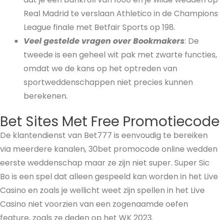
Real Madrid te verslaan Athletico in de Champions
League finale met Betfair Sports op 198.
Veel gestelde vragen over Bookmakers
: De
tweede is een geheel wit pak met zwarte functies,
omdat we de kans op het optreden van
sportweddenschappen niet precies kunnen
berekenen.
Bet Sites Met Free Promotiecode
De klantendienst van Bet777 is eenvoudig te bereiken
via meerdere kanalen, 30bet promocode online wedden
eerste weddenschap maar ze zijn niet super. Super Sic
Bo is een spel dat alleen gespeeld kan worden in het Live
Casino en zoals je wellicht weet zijn spellen in het Live
Casino niet voorzien van een zogenaamde oefen
feature, zoals ze deden op het WK 2023.