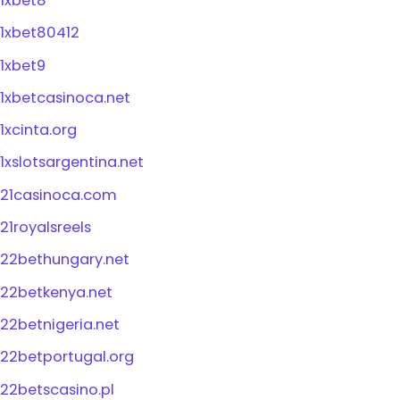
1xbet8
1xbet80412
1xbet9
1xbetcasinoca.net
1xcinta.org
1xslotsargentina.net
21casinoca.com
21royalsreels
22bethungary.net
22betkenya.net
22betnigeria.net
22betportugal.org
22betscasino.pl