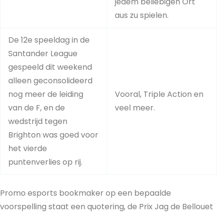
jedem beliebigen Ort
aus zu spielen.
De 12e speeldag in de
Santander League
gespeeld dit weekend
alleen geconsolideerd
nog meer de leiding
Vooral, Triple Action en
van de F, en de
veel meer.
wedstrijd tegen
Brighton was goed voor
het vierde
puntenverlies op rij.
Promo esports bookmaker op een bepaalde
voorspelling staat een quotering, de Prix Jag de Bellouet