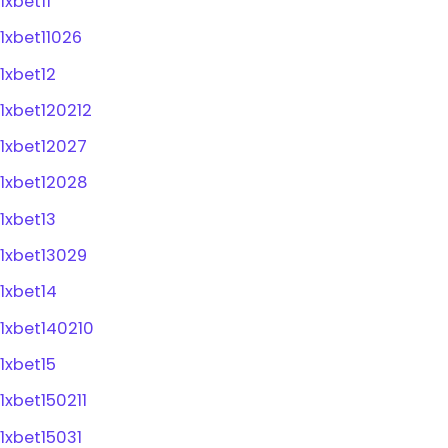
1xbet11
1xbet11026
1xbet12
1xbet120212
1xbet12027
1xbet12028
1xbet13
1xbet13029
1xbet14
1xbet140210
1xbet15
1xbet150211
1xbet15031