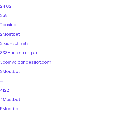
24.02
259
2casino
2Mostbet
2rad-schmitz
333-casino.org.uk
3coinvolcanoesslot.com
3Mostbet
4
4122
4Mostbet
5Mostbet