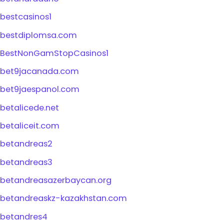
bestcasinos1
bestdiplomsa.com
BestNonGamStopCasinos1
bet9jacanada.com
bet9jaespanol.com
betalicede.net
betaliceit.com
betandreas2
betandreas3
betandreasazerbaycan.org
betandreaskz-kazakhstan.com
betandres4